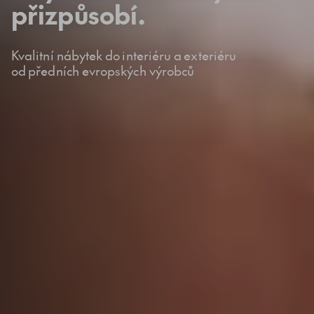
přizpůsobí.
Kvalitní nábytek do interiéru a exteriéru
od předních evropských výrobců