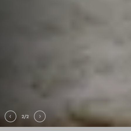
‹
›
2/2