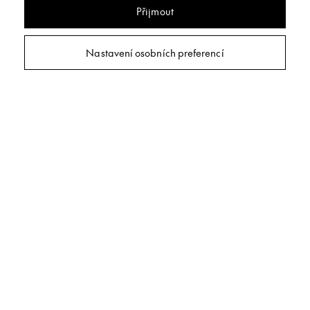
Přijmout
Nastavení osobních preferencí
Japonské stěny
Interiérový
nábytek
Pohovky