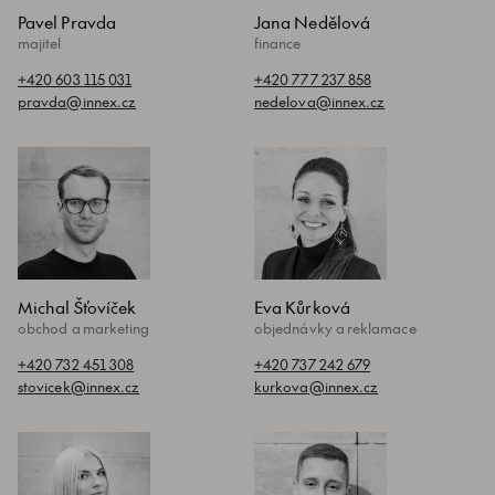
Pavel Pravda
Jana Nedělová
majitel
finance
+420 603 115 031
+420 777 237 858
pravda@innex.cz
nedelova@innex.cz
Michal Šťovíček
Eva Kůrková
obchod a marketing
objednávky a reklamace
+420 732 451 308
+420 737 242 679
stovicek@innex.cz
kurkova@innex.cz