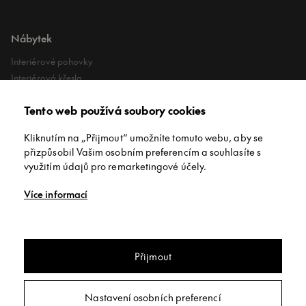
Nábytek
Interiérové pohovky
Interiérová křesla
Interiérové stoly
Tento web používá soubory cookies
Lehátka
Exteriérové koberce
Kliknutím na „Přijmout“ umožníte tomuto webu, aby se
Exteriérové pufy
přizpůsobil Vašim osobním preferencím a souhlasíte s
využitím údajů pro remarketingové účely.
O společnosti
Více informací
O nás
Kontakt
Showroomy
Přijmout
Copyright © INNEX All rights reserved
/
Privacy policy
/
Obchodní
Nastavení osobních preferencí
podmínky
/
Nastavení soukromí