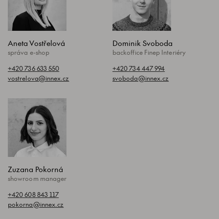
Aneta Vostřelová
Dominik Svoboda
správa e-shop
backoffice Finep Interiéry
+420 736 633 550
+420 734 447 994
vostrelova@innex.cz
svoboda@innex.cz
Zuzana Pokorná
showroom manager
+420 608 843 117
pokorna@innex.cz