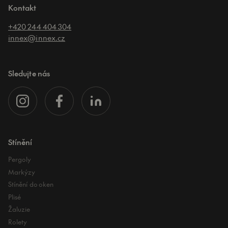
Kontakt
+420 244 404 304
innex@innex.cz
Sledujte nás
Stínění
Pergoly
Markýzy
Stínění do oken
Plisé
Žaluzie
Rolety