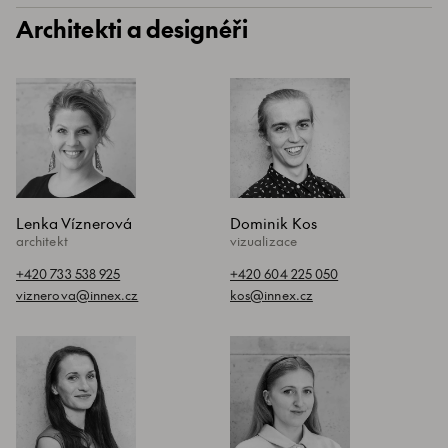
Architekti a designéři
Lenka Víznerová
Dominik Kos
architekt
vizualizace
+420 733 538 925
+420 604 225 050
viznerova@innex.cz
kos@innex.cz