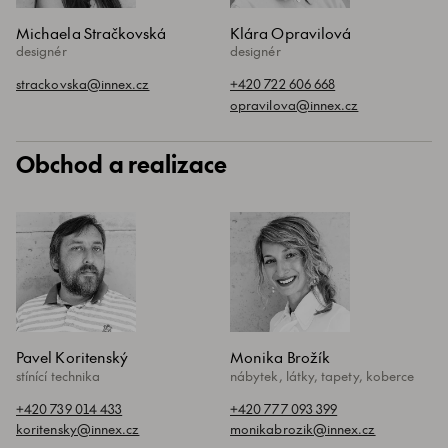
Michaela Stračkovská
Klára Opravilová
designér
designér
strackovska@innex.cz
+420 722 606 668
opravilova@innex.cz
Obchod a realizace
Pavel Koritenský
Monika Brožík
stínící technika
nábytek, látky, tapety, koberce
+420 739 014 433
+420 777 093 399
koritensky@innex.cz
monikabrozik@innex.cz