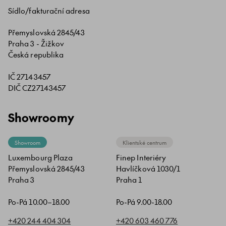
Sídlo/fakturační adresa
Přemyslovská 2845/43
Praha 3 - Žižkov
Česká republika
IČ 27143457
DIČ CZ27143457
Showroomy
Showroom
Klientské centrum
Luxembourg Plaza
Finep Interiéry
Přemyslovská 2845/43
Havlíčková 1030/1
Praha 3
Praha 1
Po-Pá 10.00–18.00
Po-Pá 9.00-18.00
+420 244 404 304
+420 603 460 776