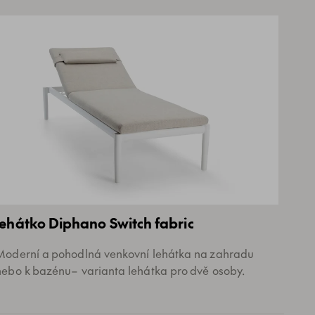
lehátko Diphano Switch fabric
Moderní a pohodlná venkovní lehátka na zahradu
nebo k bazénu– varianta lehátka pro dvě osoby.