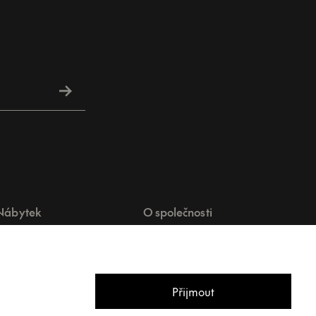
Nábytek
O společnosti
Interiérové pohovky
O nás
nteriérová křesla
Kontakt
nteriérové stoly
Showroomy
Přijmout
Lehátka
Exteriérové koberce