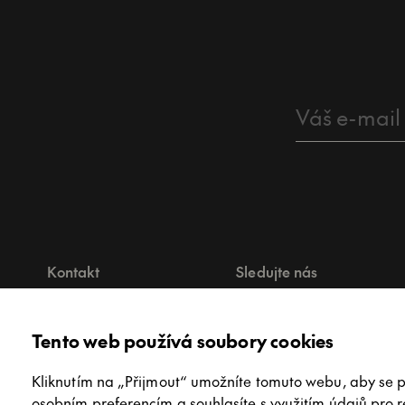
Kontakt
Sledujte nás
+420 244 404 304
innex@innex.cz
Tento web používá soubory cookies
Kliknutím na „Přijmout“ umožníte tomuto webu, aby se 
osobním preferencím a souhlasíte s využitím údajů pro 