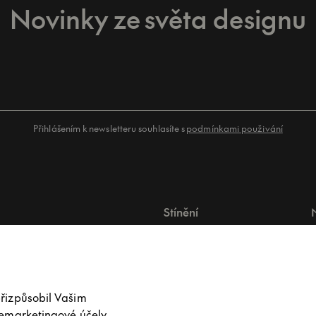
Novinky ze světa designu
Přihlášením k newsletteru souhlasíte s
podmínkami použivání
Stínění
Pergoly
Markýzy
I
Stínění do oken
I
Plisé
přizpůsobil Vašim
Žaluzie
remarketingové účely.