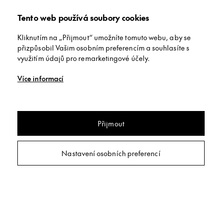
Tento web používá soubory cookies
Kliknutím na „Přijmout“ umožníte tomuto webu, aby se
přizpůsobil Vašim osobním preferencím a souhlasíte s
využitím údajů pro remarketingové účely.
Více informací
Přijmout
Nastavení osobních preferencí
Isotra Artosi
Lamelová pergola Artosi je nejlevněšjí variantou zastřešení