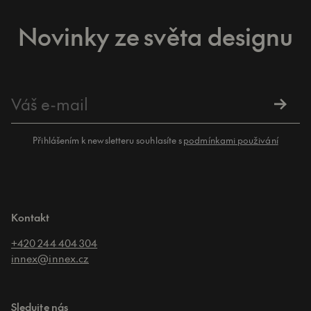
Novinky ze světa designu
Přihlášením k newsletteru souhlasíte s
podmínkami použivání
Kontakt
+420 244 404 304
innex@innex.cz
Sledujte nás