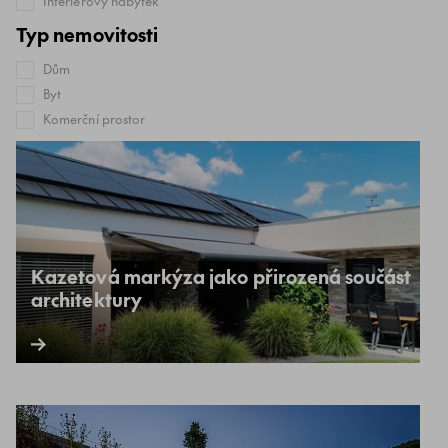
Interiérový nábytek
Typ nemovitosti
Dům
Byt
Komerční prostor
Kazetová markýza jako přirozená součást
architektury