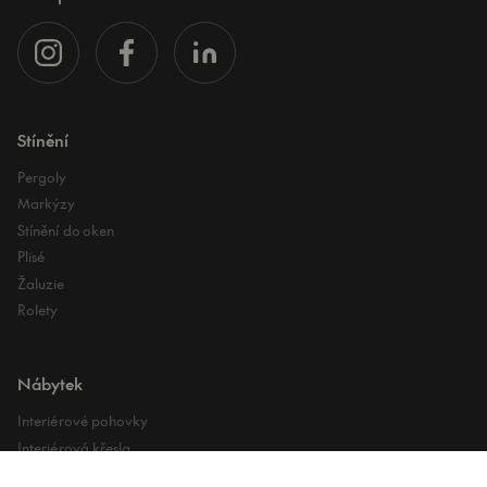
Stínění
Pergoly
Markýzy
Stínění do oken
Plisé
Žaluzie
Rolety
Nábytek
Interiérové pohovky
Interiérová křesla
Interiérové stoly