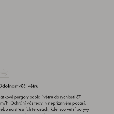
Odolnost vůči větru
Látkové pergoly odolají větru do rychlosti 37
km/h. Ochrání vás tedy i v nepříznivém počasí,
nebo na střešních terasách, kde jsou větší poryvy