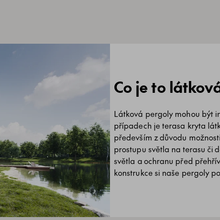
Co je to látkov
Látková pergoly mohou být i
případech je terasa kryta lát
především z důvodu možnosti
prostupu světla na terasu či 
světla a ochranu před přehřívá
konstrukce si naše pergoly p