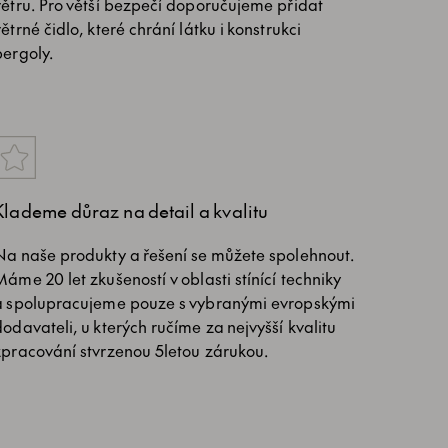
větru. Pro větší bezpečí doporučujeme přidat
větrné čidlo, které chrání látku i konstrukci
pergoly.
Klademe důraz na detail a kvalitu
Na naše produkty a řešení se můžete spolehnout.
Máme 20 let zkušeností v oblasti stínící techniky
a spolupracujeme pouze s vybranými evropskými
dodavateli, u kterých ručíme za nejvyšší kvalitu
zpracování stvrzenou 5letou zárukou.