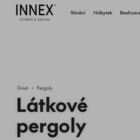
Stínění
Nábytek
Realizac
Úvod
Pergoly
Látkové
pergoly