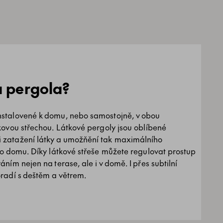
á pergola?
nstalovené k domu, nebo samostojně, v obou
kovou střechou. Látkové pergoly jsou oblíbené
 zatažení látky a umožňění tak maximálního
do domu. Díky látkové střeše můžete regulovat prostup
ním nejen na terase, ale i v domě. I přes subtilní
oradí s deštěm a větrem.