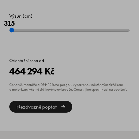
Výsun (cm)
315
Orientační cena od
464 294 Kč
Cena vč. montáže a DPH 12 % za pergolu vybavenou nástěnným držákem
a motorizací včetně dálkového ovladače. Cena v jiné specifikaci na poptání.
Nezávazně poptat