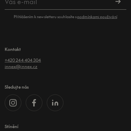
Přihlášením k newsletteru souhlasíte s
podmínkami použivání
Kontakt
+420 244 404 304
innex@innex.cz
Sledujte nás
Stínění