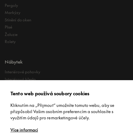
Pergoly
Markýzy
Stínění do oken
Plisé
Žaluzie
Rolety
Nábytek
Interiérové pohovky
Interiérová křesla
Interiérové stoly
Tento web používá soubory cookies
Lehátka
Exteriérové koberce
Kliknutím na „Přijmout“ umožníte tomuto webu, aby se
Exteriérové pufy
přizpůsobil Vašim osobním preferencím a souhlasíte s
využitím údajů pro remarketingové účely.
O společnosti
Více informací