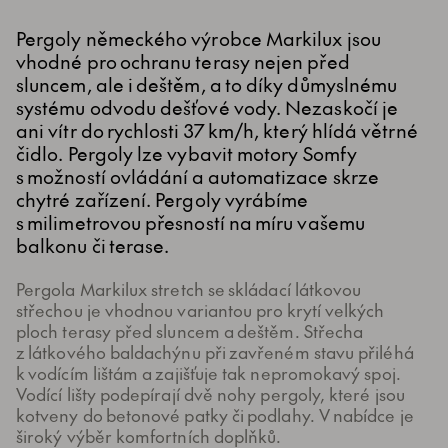
Pergoly německého výrobce Markilux jsou
vhodné pro ochranu terasy nejen před
sluncem, ale i deštěm, a to díky důmyslnému
systému odvodu dešťové vody. Nezaskočí je
ani vítr do rychlosti 37 km/h, který hlídá větrné
čidlo. Pergoly lze vybavit motory Somfy
s možností ovládání a automatizace skrze
chytré zařízení. Pergoly vyrábíme
s milimetrovou přesností na míru vašemu
balkonu či terase.
Pergola Markilux stretch se skládací látkovou
střechou je vhodnou variantou pro krytí velkých
ploch terasy před sluncem a deštěm. Střecha
z látkového baldachýnu při zavřeném stavu přiléhá
k vodícím lištám a zajišťuje tak nepromokavý spoj.
Vodící lišty podepírají dvě nohy pergoly, které jsou
kotveny do betonové patky či podlahy. V nabídce je
široký výběr komfortních doplňků.