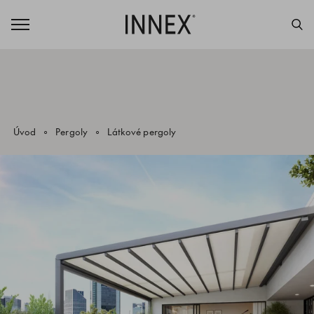
Úvod
Pergoly
Látkové pergoly