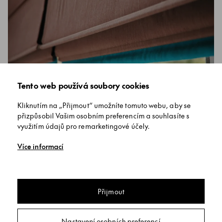
Tento web používá soubory cookies
Bematech římská roleta
Kliknutím na „Přijmout“ umožníte tomuto webu, aby se
Dekorativní látková roleta s širokou nabídkou látek
přizpůsobil Vašim osobním preferencím a souhlasíte s
s možností šití z vlastní látky.
využitím údajů pro remarketingové účely.
Více informací
Přijmout
Nastavení osobních preferencí