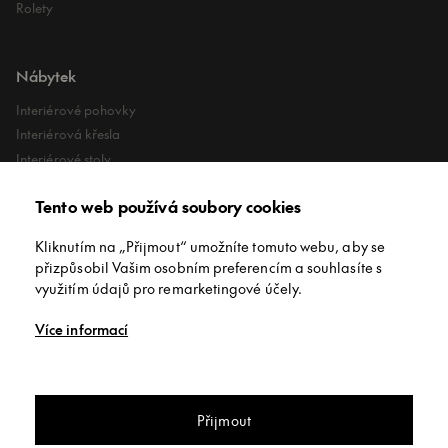
Rolety
Nábytek
Interiérové pohovky
Interiérová křesla
Interiérové stoly
Lehátka
Tento web používá soubory cookies
Exteriérové koberce
Exteriérové pufy
Kliknutím na „Přijmout“ umožníte tomuto webu, aby se
přizpůsobil Vašim osobním preferencím a souhlasíte s
využitím údajů pro remarketingové účely.
O společnosti
Více informací
O nás
Kontakt
Showroomy
Přijmout
Copyright © INNEX All rights reserved
/
Privacy policy
/
Obchodní