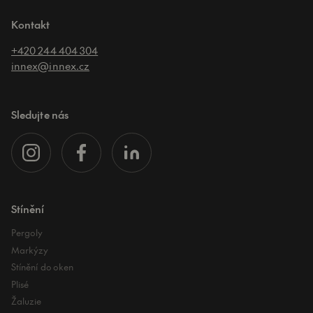
Kontakt
+420 244 404 304
innex@innex.cz
Sledujte nás
Stínění
Pergoly
Markýzy
Stínění do oken
Plisé
Žaluzie