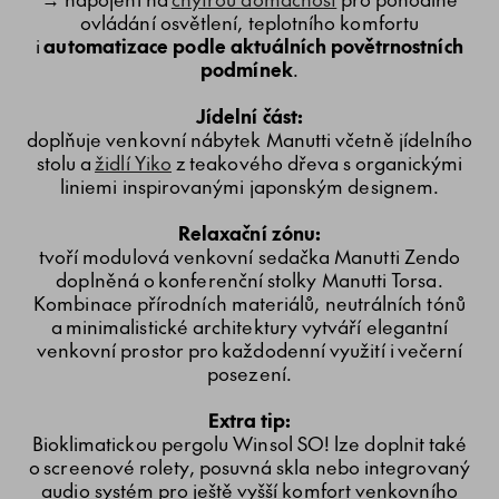
ovládání osvětlení, teplotního komfortu
i
automatizace podle aktuálních povětrnostních
podmínek
.
Jídelní část:
doplňuje venkovní nábytek Manutti včetně jídelního
stolu a
židlí Yiko
z teakového dřeva s organickými
liniemi inspirovanými japonským designem.
Relaxační zónu:
tvoří modulová venkovní sedačka Manutti Zendo
doplněná o konferenční stolky Manutti Torsa.
Kombinace přírodních materiálů, neutrálních tónů
a minimalistické architektury vytváří elegantní
venkovní prostor pro každodenní využití i večerní
posezení.
Extra tip:
Bioklimatickou pergolu Winsol SO! lze doplnit také
o screenové rolety, posuvná skla nebo integrovaný
audio systém pro ještě vyšší komfort venkovního