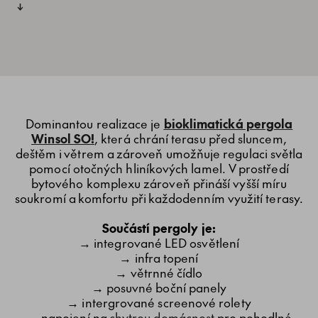
Dominantou realizace je
bioklimatická pergola
Winsol SO!
, která chrání terasu před sluncem,
deštěm i větrem a zároveň umožňuje regulaci světla
pomocí otočných hliníkových lamel. V prostředí
bytového komplexu zároveň přináší vyšší míru
soukromí a komfortu při každodenním využití terasy.
Součástí pergoly je:
→ integrované LED osvětlení
→ infra topení
→ větrnné čídlo
→ posuvné boční panely
→ intergrované screenové rolety
→ napojení na
chytrou domácnost
pro pohodlné