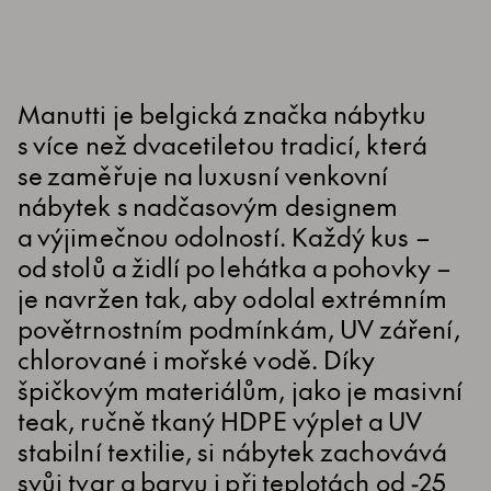
Manutti je belgická značka nábytku
s více než dvacetiletou tradicí, která
se zaměřuje na luxusní venkovní
nábytek s nadčasovým designem
a výjimečnou odolností. Každý kus –
od stolů a židlí po lehátka a pohovky –
je navržen tak, aby odolal extrémním
povětrnostním podmínkám, UV záření,
chlorované i mořské vodě. Díky
špičkovým materiálům, jako je masivní
teak, ručně tkaný HDPE výplet a UV
stabilní textilie, si nábytek zachovává
svůj tvar a barvu i při teplotách od -25