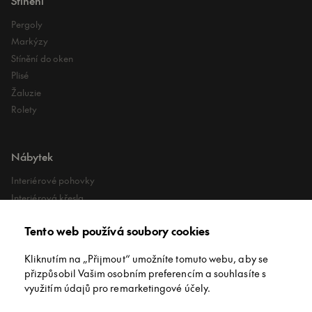
Stínění
Pergoly
Markýzy
Stínění do oken
Plisé
Žaluzie
Rolety
Nábytek
Interiérové pohovky
Interiérová křesla
Interiérové stoly
Tento web používá soubory cookies
Lehátka
Exteriérové koberce
Kliknutím na „Přijmout“ umožníte tomuto webu, aby se
Exteriérové pufy
přizpůsobil Vašim osobním preferencím a souhlasíte s
využitím údajů pro remarketingové účely.