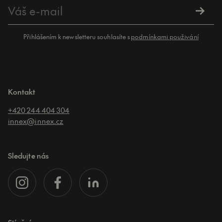
Přihlášením k newsletteru souhlasíte s
podmínkami použivání
Kontakt
+420 244 404 304
innex@innex.cz
Sledujte nás