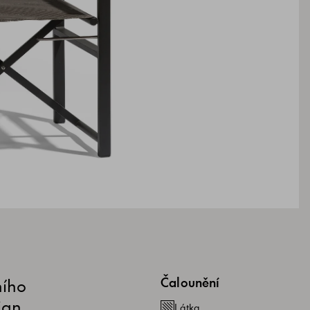
ního
Čalounění
ign,
Látka