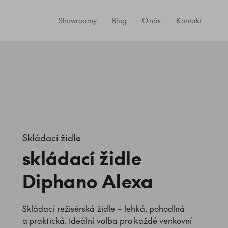
Showroomy
Blog
O nás
Kontakt
Skládací židle
skládací židle
Diphano Alexa
Skládací režisérská židle – lehká, pohodlná
a praktická. Ideální volba pro každé venkovní