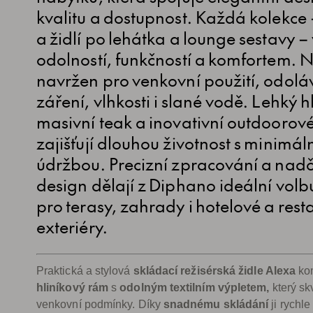
kvalitu a dostupnost. Každá kolekce 
a židlí po lehátka a lounge sestavy –
odolností, funkčností a komfortem. 
navržen pro venkovní použití, odol
záření, vlhkosti i slané vodě. Lehký hl
masivní teak a inovativní outdoorové 
zajišťují dlouhou životnost s minimál
údržbou. Precizní zpracování a nad
design dělají z Diphano ideální volb
pro terasy, zahrady i hotelové a rest
exteriéry.
Praktická a stylová
skládací režisérská židle Alexa
ko
hliníkový rám
s
odolným textilním výpletem,
který sk
venkovní podmínky. Díky
snadnému skládání
ji rychle