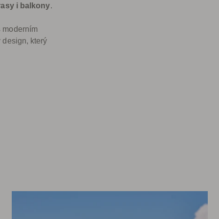
rasy i balkony
.
 s moderním
 design, který