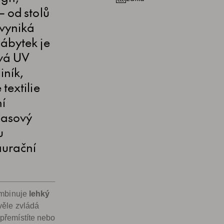
– od stolů
 vyniká
Nábytek je
ává UV
iník,
textilie
ní
časový
u
aurační
mbinuje
lehký
věle zvládá
 přemístíte nebo