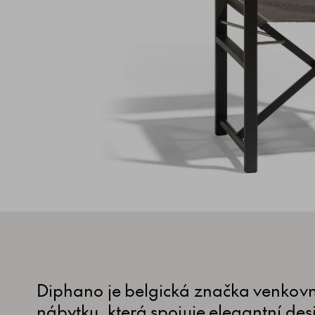
Diphano je belgická značka venkov
nábytku, která spojuje elegantní des