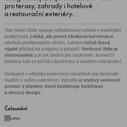
pro terasy, zahrady i hotelové
a restaurační exteriéry.
Tato jídelní židle spojuje sofistikovaný vzhled s maximální
praktičností.
Lehká, ale pevná hliníková konstrukce
odolává povětrnostním vlivům, zatímco
ručně tkaný
výplet
přidává na eleganci a pohodlí.
Venkovní židle je
stohovatelná
a je tak ideální pro soukromé i komerční
prostory, kde se počítá s flexibilitou a snadnou manipulací.
Dostupné v několika barevných variantách pro dokonalé
sladění s vaším exteriérem. Vytvořte
si stylový venkovní
prostor s křeslem, které kombinuje funkčnost
a vkusný design.
Čalounění
Látka