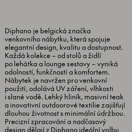
Diphano je belgická značka
venkovního nábytku, která spojuje
elegantní design, kvalitu a dostupnost.
Každá kolekce – od stolů a židlí
po lehátka a lounge sestavy – vyniká
odolností, funkčností a komfortem.
Nábytek je navržen pro venkovní
použití, odolává UV záření, vlhkosti
i slané vodě. Lehký hliník, masivní teak
a inovativní outdoorové textilie zajišťují
dlouhou životnost s minimální údržbou.
Precizní zpracování a nadčasový
design dělají z Diphano ideální volbu