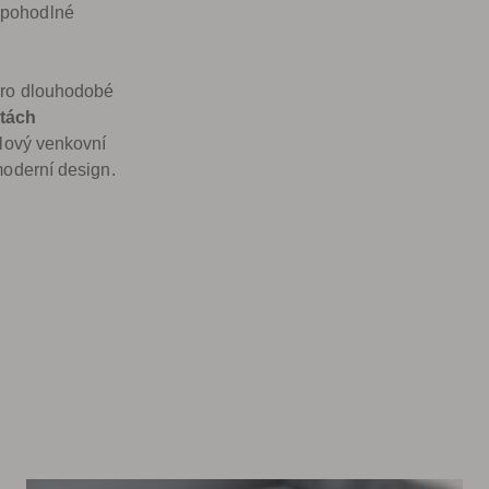
 pohodlné
 pro dlouhodobé
tách
ylový venkovní
moderní design.