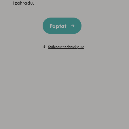
i zahradu.
Poptat
Stáhnout technický list