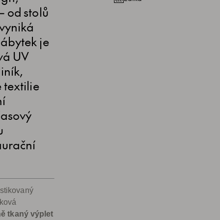
– od stolů
 vyniká
Nábytek je
ává UV
iník,
textilie
ní
časový
u
aurační
stikovaný
íková
ě tkaný výplet