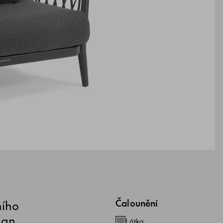
ního
Čalounění
ign,
Látka