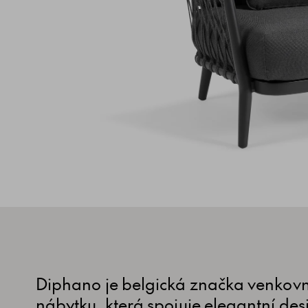
Diphano je belgická značka venkov
nábytku, která spojuje elegantní des