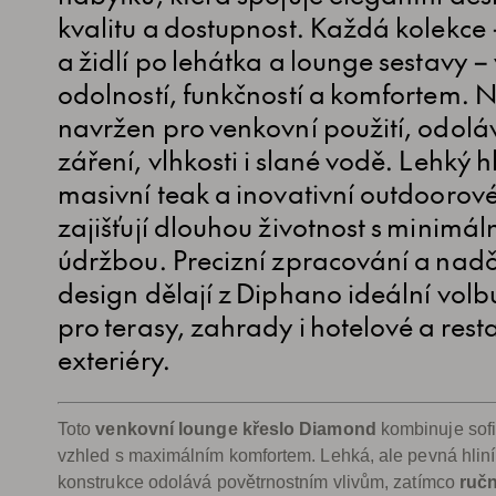
kvalitu a dostupnost. Každá kolekce 
a židlí po lehátka a lounge sestavy –
odolností, funkčností a komfortem. 
navržen pro venkovní použití, odol
záření, vlhkosti i slané vodě. Lehký hl
masivní teak a inovativní outdoorové 
zajišťují dlouhou životnost s minimál
údržbou. Precizní zpracování a nad
design dělají z Diphano ideální volb
pro terasy, zahrady i hotelové a rest
exteriéry.
Toto
venkovní lounge křeslo Diamond
kombinuje sofi
vzhled s maximálním komfortem. Lehká, ale pevná hlin
konstrukce odolává povětrnostním vlivům, zatímco
ručn