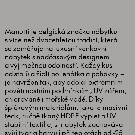
Manutti je belgická značka nábytku
s více než dvacetiletou tradicí, která
se zaměřuje na luxusní venkovní
nábytek s nadčasovým designem
a výjimečnou odolností. Každý kus –
od stolů a židlí po lehátka a pohovky –
je navržen tak, aby odolal extrémním
povětrnostním podmínkám, UV záření,
chlorované i mořské vodě. Díky
špičkovým materiálům, jako je masivní
teak, ručně tkaný HDPE výplet a UV
stabilní textilie, si nábytek zachovává
svůj tvar a barvu i při teplotách od -25