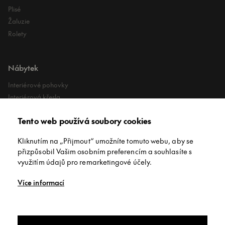
Plisé
Žaluzie
Rolety
Nábytek
Interiérové pohovky
Interiérová křesla
Interiérové stoly
Tento web používá soubory cookies
Lehátka
Exteriérové koberce
Kliknutím na „Přijmout“ umožníte tomuto webu, aby se
Exteriérové pufy
přizpůsobil Vašim osobním preferencím a souhlasíte s
využitím údajů pro remarketingové účely.
O společnosti
Více informací
O nás
Kontakt
Showroomy