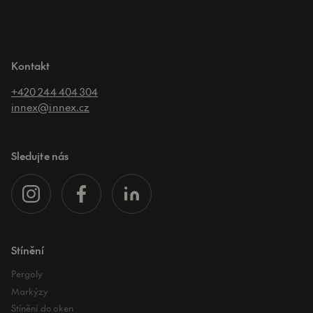
Kontakt
+420 244 404 304
innex@innex.cz
Sledujte nás
Stínění
Pergoly
Markýzy
Stínění do oken