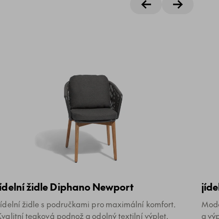
jídelní židle Diphano Newport
jíd
Jídelní židle s područkami pro maximální komfort.
Mode
Kvalitní teaková podnož a odolný textilní výplet.
a vý