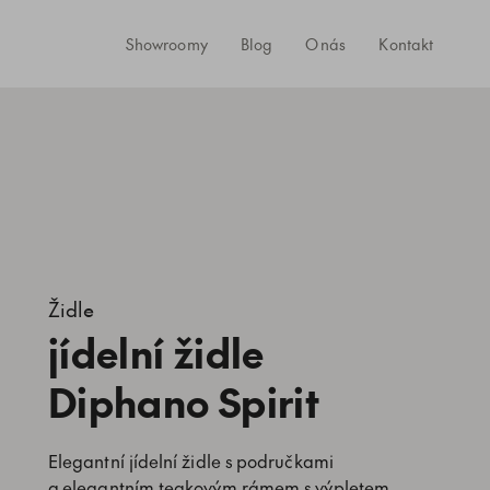
Showroomy
Blog
O nás
Kontakt
Židle
jídelní židle
Diphano Spirit
Elegantní jídelní židle s područkami
a elegantním teakovým rámem s výpletem.