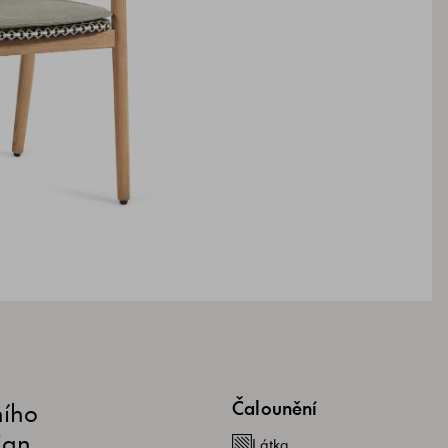
ního
Čalounění
ign,
Látka