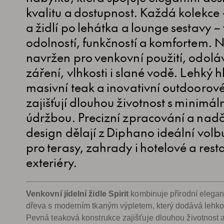
kvalitu a dostupnost. Každá kolekce 
a židlí po lehátka a lounge sestavy –
odolností, funkčností a komfortem. 
navržen pro venkovní použití, odol
záření, vlhkosti i slané vodě. Lehký hl
masivní teak a inovativní outdoorové 
zajišťují dlouhou životnost s minimál
údržbou. Precizní zpracování a nad
design dělají z Diphano ideální volb
pro terasy, zahrady i hotelové a rest
exteriéry.
Venkovní jídelní židle Spirit
kombinuje přírodní elegan
dřeva s moderním tkaným výpletem, který dodává lehko
Pevná teaková konstrukce zajišťuje dlouhou životnost 