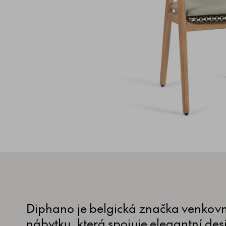
Diphano je belgická značka venkov
nábytku, která spojuje elegantní des