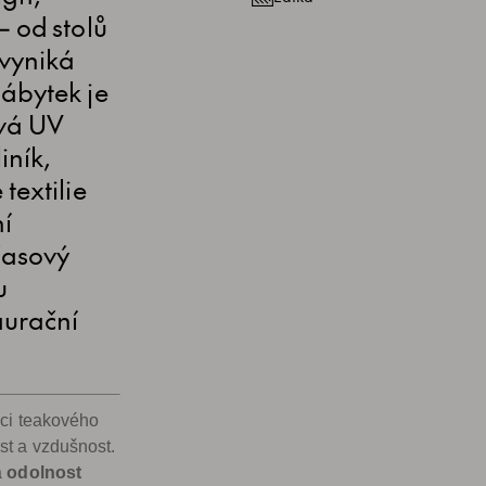
– od stolů
 vyniká
Nábytek je
ává UV
iník,
textilie
ní
časový
u
aurační
ci teakového
st a vzdušnost.
a
odolnost