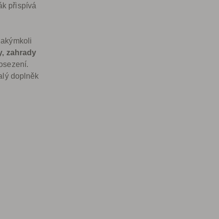
ák přispívá
jakýmkoli
y, zahrady
osezení.
nalý doplněk