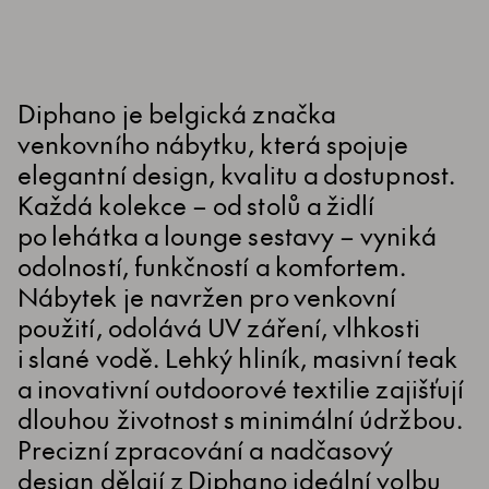
Diphano je belgická značka
venkovního nábytku, která spojuje
elegantní design, kvalitu a dostupnost.
Každá kolekce – od stolů a židlí
po lehátka a lounge sestavy – vyniká
odolností, funkčností a komfortem.
Nábytek je navržen pro venkovní
použití, odolává UV záření, vlhkosti
i slané vodě. Lehký hliník, masivní teak
a inovativní outdoorové textilie zajišťují
dlouhou životnost s minimální údržbou.
Precizní zpracování a nadčasový
design dělají z Diphano ideální volbu