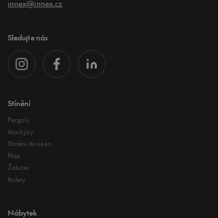
innex@innex.cz
Sledujte nás
Stínění
Pergoly
Markýzy
Stínění do oken
Plisé
Žaluzie
Rolety
Nábytek