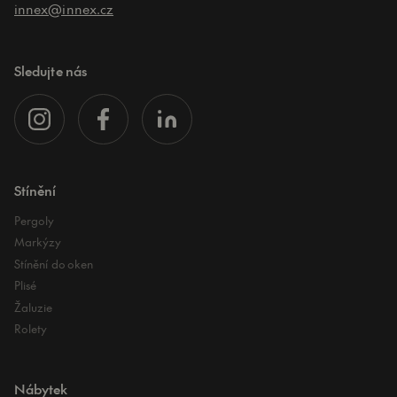
innex@innex.cz
Sledujte nás
Stínění
Pergoly
Markýzy
Stínění do oken
Plisé
Žaluzie
Rolety
Nábytek