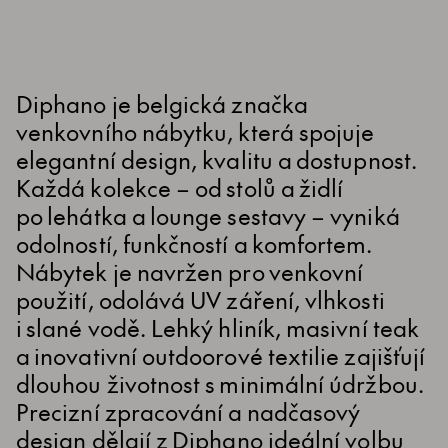
Diphano je belgická značka
venkovního nábytku, která spojuje
elegantní design, kvalitu a dostupnost.
Každá kolekce – od stolů a židlí
po lehátka a lounge sestavy – vyniká
odolností, funkčností a komfortem.
Nábytek je navržen pro venkovní
použití, odolává UV záření, vlhkosti
i slané vodě. Lehký hliník, masivní teak
a inovativní outdoorové textilie zajišťují
dlouhou životnost s minimální údržbou.
Precizní zpracování a nadčasový
design dělají z Diphano ideální volbu