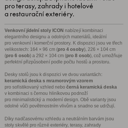
pro terasy, zahrady i hotelové
a restaurační exteriéry.
Venkovní jídelní stoly ICON
nabízejí kombinaci
elegantního designu a odolných materiálů, ideální
pro venkovní i komerční prostory. K dispozici jsou ve třech
velikostech: 164 × 96 cm (
pro 4 osoby
), 226 × 104 cm
(
pro 6 osob
) a 292 × 104 cm (
pro 8 osob
), což umožňuje
perfektní přizpůsobení podle počtu hostů a prostoru.
Desky stolů jsou k dispozici ve dvou variantách:
keramická deska s mramorovým vzorem
pro sofistikovaný vzhled nebo
černá keramická deska
v kombinaci s černou hliníkovou podnoží
pro minimalistický a moderní design. Obě varianty jsou
odolné vůči povětrnostním vlivům a snadno se udržují.
Díky nadčasovému vzhledu a neutrálním barvám jsou
stoly skvělé pro různé exteriéry, terasy, zahrady