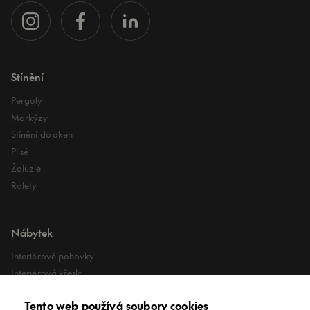
Stínění
Pergoly
Markýzy
Stínění do oken
Plisé
Žaluzie
Rolety
Nábytek
Interiérové pohovky
Interiérová křesla
Interiérové stoly
Tento web používá soubory cookies
Lehátka