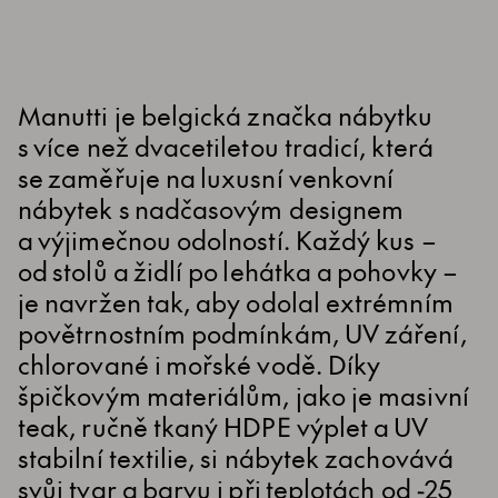
Manutti je belgická značka nábytku
s více než dvacetiletou tradicí, která
se zaměřuje na luxusní venkovní
nábytek s nadčasovým designem
a výjimečnou odolností. Každý kus –
od stolů a židlí po lehátka a pohovky –
je navržen tak, aby odolal extrémním
povětrnostním podmínkám, UV záření,
chlorované i mořské vodě. Díky
špičkovým materiálům, jako je masivní
teak, ručně tkaný HDPE výplet a UV
stabilní textilie, si nábytek zachovává
svůj tvar a barvu i při teplotách od -25