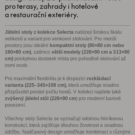
pro terasy, zahrady i hotelové
a restaurační exteriéry.
Jídelní stoly z kolekce Selecta
nabízejí širokou škálu
velikostí a variant pro venkovní stolování. Pro menší
prostory jsou ideální
kompaktní stoly (80×80 cm nebo
160×80 cm),
zatímco
větší modely (226×90 cm a 313×90
cm)
poskytnou dostatek místa pro pohodlné stolování až
osmi osob.
Pro maximální flexibilitu je k dispozici
rozkládací
varianta (225–345×108 cm),
která umožňuje snadno
přizpůsobit prostor počtu hostů. V kolekci najdete také
zvýšený jídelní stůl (226×90 cm
) pro moderní barové
posezení.
Všechny stoly Selecta se vyznačují odolnou hliníkovou
konstrukcí, která zajišťuje dlouhou životnost a snadnou
údržbu. Nadčasový design umožňuje kombinaci s různými