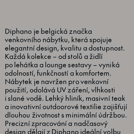
Diphano je belgická značka
venkovního nábytku, která spojuje
elegantní design, kvalitu a dostupnost.
Každá kolekce – od stolů a židlí
po lehátka a lounge sestavy – vyniká
odolností, funkčností a komfortem.
Nábytek je navržen pro venkovní
použití, odolává UV záření, vlhkosti
i slané vodě. Lehký hliník, masivní teak
a inovativní outdoorové textilie zajišťují
dlouhou životnost s minimální údržbou.
Precizní zpracování a nadčasový
design dělají z Diphano ideální volbu