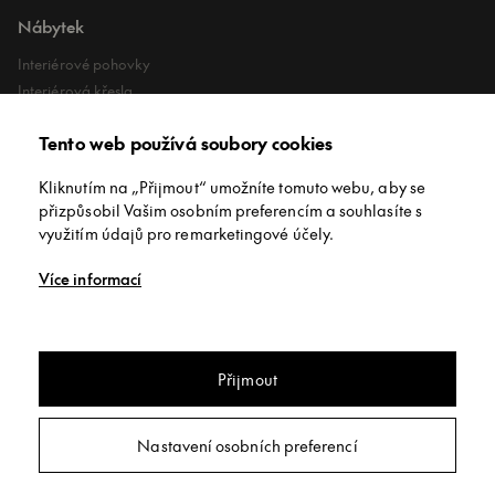
Nábytek
Interiérové pohovky
Interiérová křesla
Interiérové stoly
Tento web používá soubory cookies
Lehátka
Exteriérové koberce
Kliknutím na „Přijmout“ umožníte tomuto webu, aby se
Exteriérové pufy
přizpůsobil Vašim osobním preferencím a souhlasíte s
využitím údajů pro remarketingové účely.
O společnosti
Více informací
O nás
Kontakt
Showroomy
Přijmout
Jídelní stůl jídelní stůl Manutti Selecta
Copyright © INNEX All rights reserved
/
Privacy policy
/
Obchodní
Nastavení osobních preferencí
podmínky
/
Nastavení soukromí
Poptat
Webdesign:
Studio 9