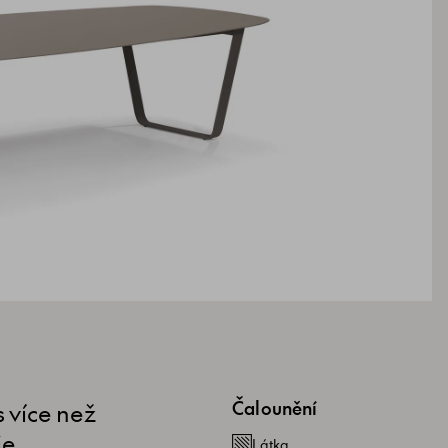
 více než
Čalounění
je
Látka