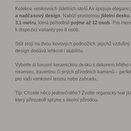
Kolekce venkovních jídelních stolů Air spojuje eleganci
a nadčasový design
. Nabízí prostornou
jídelní desku
3,1 metru
, která pohodlně
pojme až 12 osob
. Pro menš
k dispozici varianty pro 8 osob.
Stůl stojí na dvou kovových podnožích, jejichž vzdušný
design dodává lehkost i stabilitu.
Vyberte si luxusní keramickou desku s dekorem bílého
mramoru, travertinu či jiných přírodních kamenů – perfe
pro vaši venkovní terasu nebo zahradu.
Tip: Chcete něco jedinečného? Zvolte organický tvar jíd
který přirozeně splyne s okolní přírodou.