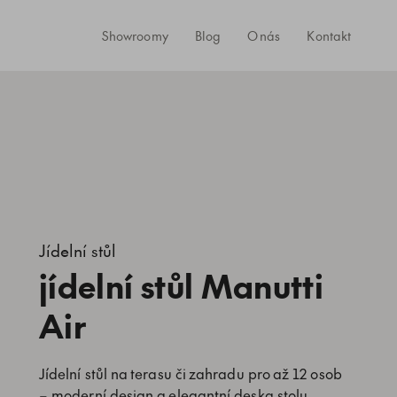
Showroomy
Blog
O nás
Kontakt
Jídelní stůl
jídelní stůl Manutti
Air
Jídelní stůl na terasu či zahradu pro až 12 osob
– moderní design a elegantní deska stolu.