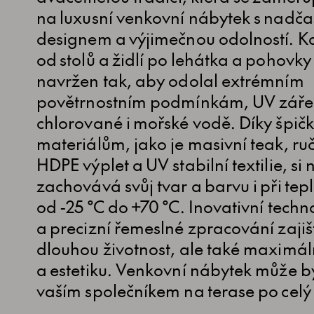
na luxusní venkovní nábytek s nadč
designem a výjimečnou odolností. K
od stolů a židlí po lehátka a pohovky 
navržen tak, aby odolal extrémním
povětrnostním podmínkám, UV záře
chlorované i mořské vodě. Díky špi
materiálům, jako je masivní teak, ru
HDPE výplet a UV stabilní textilie, si
zachovává svůj tvar a barvu i při tep
od -25 °C do +70 °C. Inovativní techn
a precizní řemeslné zpracování zajišť
dlouhou životnost, ale také maximál
a estetiku. Venkovní nábytek může bý
vaším společníkem na terase po celý 