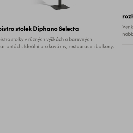
roz
Venk
bistro stolek Diphano Selecta
nabí
Bistro stolky v různých výškách a barevných
variantách. Ideální pro kavárny, restaurace i balkony.