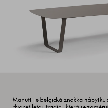
Manutti je belgická značka nábytku s
dvacetiletou tradicí, která se zaměřu