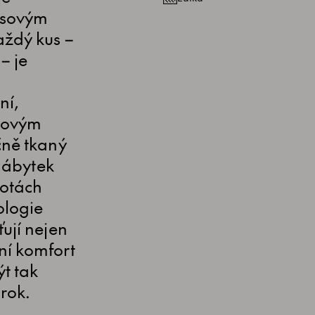
asovým
aždý kus –
– je
ní,
čkovým
čně tkaný
 nábytek
lotách
ologie
ují nejen
ní komfort
t tak
rok.