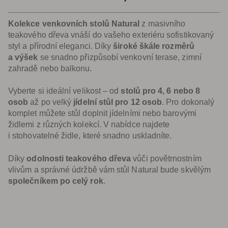
Kolekce venkovních stolů Natural
z masivního
teakového dřeva vnáší do vašeho exteriéru sofistikovaný
styl a přírodní eleganci. Díky
široké škále rozměrů
a výšek
se snadno přizpůsobí venkovní terase, zimní
zahradě nebo balkonu.
Vyberte si ideální velikost – od
stolů pro 4, 6 nebo 8
osob
až po velký
jídelní stůl pro 12 osob
. Pro dokonalý
komplet můžete stůl doplnit jídelními nebo barovými
židlemi z různých kolekcí. V nabídce najdete
i stohovatelné židle, které snadno uskladníte.
Díky
odolnosti teakového dřeva
vůči povětrnostním
vlivům a správné údržbě vám stůl Natural bude skvělým
společníkem po celý rok
.