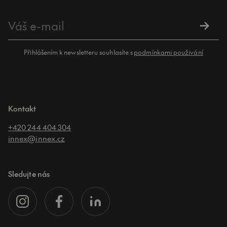
Přihlášením k newsletteru souhlasíte s
podmínkami použivání
Kontakt
+420 244 404 304
innex@innex.cz
Sledujte nás