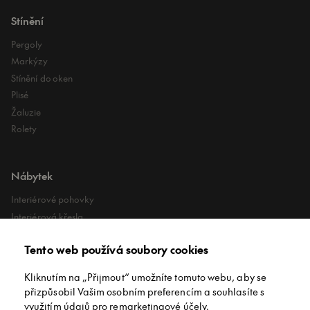
Stínění
Pergoly
Markýzy
Stínění do oken
Plisé
Žaluzie
Rolety
Nábytek
Interiérové pohovky
Interiérová křesla
Interiérové stoly
Tento web používá soubory cookies
Lehátka
Exteriérové koberce
Kliknutím na „Přijmout“ umožníte tomuto webu, aby se
Exteriérové pufy
přizpůsobil Vašim osobním preferencím a souhlasíte s
využitím údajů pro remarketingové účely.