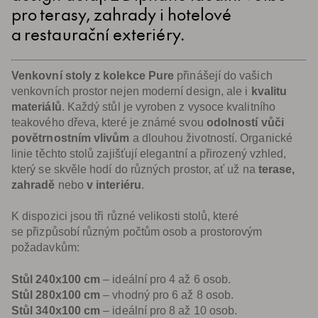
pro terasy, zahrady i hotelové
a restaurační exteriéry.
Venkovní stoly z kolekce Pure
přinášejí do vašich
venkovních prostor nejen moderní design, ale i
kvalitu
materiálů
. Každý stůl je vyroben z vysoce kvalitního
teakového dřeva, které je známé svou
odolností vůči
povětrnostním vlivům
a dlouhou životností. Organické
linie těchto stolů zajišťují elegantní a přirozený vzhled,
který se skvěle hodí do různých prostor, ať už na
terase,
zahradě
nebo
v interiéru
.
K dispozici jsou tři různé velikosti stolů, které
se přizpůsobí různým počtům osob a prostorovým
požadavkům:
Stůl 240x100 cm
– ideální pro 4 až 6 osob.
Stůl 280x100 cm
– vhodný pro 6 až 8 osob.
Stůl 340x100 cm
– ideální pro 8 až 10 osob.