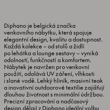
Diphano je belgická značka
venkovního nábytku, která spojuje
elegantní design, kvalitu a dostupnost.
Každá kolekce – od stolů a židlí
po lehátka a lounge sestavy – vyniká
odolností, funkčností a komfortem.
Nábytek je navržen pro venkovní
použití, odolává UV záření, vlhkosti
i slané vodě. Lehký hliník, masivní teak
a inovativní outdoorové textilie zajišťují
dlouhou životnost s minimální údržbou.
Precizní zpracování a nadčasový
design dělají z Diphano ideální volbu