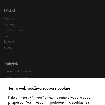
Stínění
Pergoly
Markýzy
Stínění do oken
Plisé
Žaluzie
Rolety
Nábytek
Interiérové pohovky
Interiérová křesla
Interiérové stoly
Tento web používá soubory cookies
Lehátka
Exteriérové koberce
Kliknutím na „Přijmout“ umožníte tomuto webu, aby se
Exteriérové pufy
přizpůsobil Vašim osobním preferencím a souhlasíte s