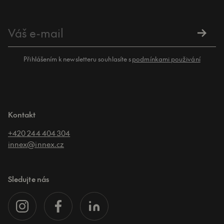
Přihlášením k newsletteru souhlasíte s
podmínkami použivání
Kontakt
+420 244 404 304
innex@innex.cz
Sledujte nás