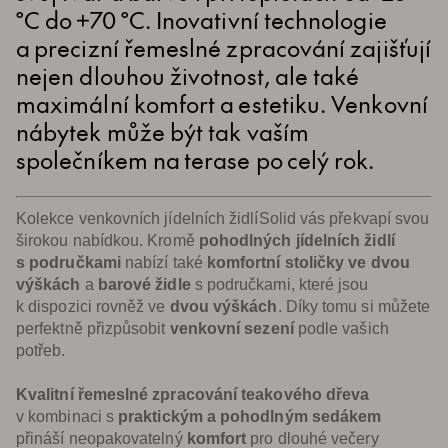
°C do +70 °C. Inovativní technologie
a precizní řemeslné zpracování zajišťují
nejen dlouhou životnost, ale také
maximální komfort a estetiku. Venkovní
nábytek může být tak vaším
společníkem na terase po celý rok.
Kolekce venkovních jídelních židlí
Solid vás překvapí svou
širokou nabídkou. Kromě
pohodlných jídelních židlí
s područkami
nabízí také
komfortní stoličky ve dvou
výškách
a
barové židle
s područkami, které jsou
k dispozici rovněž ve
dvou výškách
. Díky tomu si můžete
perfektně přizpůsobit
venkovní sezení
podle vašich
potřeb.
Kvalitní řemeslné zpracování teakového dřeva
v kombinaci s
praktickým a pohodlným sedákem
přináší neopakovatelný
komfort
pro dlouhé večery