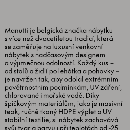
Manutti je belgická značka nábytku
s více než dvacetiletou tradicí, která
se zaměřuje na luxusní venkovní
nábytek s nadčasovým designem
a výjimečnou odolností. Každý kus –
od stolů a židlí po lehátka a pohovky –
je navržen tak, aby odolal extrémním
povětrnostním podmínkám, UV záření,
chlorované i mořské vodě. Díky
špičkovým materiálům, jako je masivní
teak, ručně tkaný HDPE výplet a UV
stabilní textilie, si nábytek zachovává
svůj tvar a barvu i při teplotách od -25