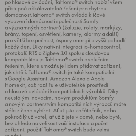
po hlasové ovládání, TaHoma® switch nabízí všem
přístupné a škálovatelné řešení pro chytrou
domácnost.TaHoma® switch ovládá klíčové
vybavení domácnosti společnosti Somfy
a významných partnerů (žaluzie, rolety, markýzy,
brány, topení, osvětlení, kamery, alarmy a další)
pro větší bezpečnost, úspory energií a vyšší pohodlí
každý den. Díky nativní integraci io-homecontrol,
protokolů RTS a Zigbee 3.0 spolu s cloudovou
kompatibilitou je TaHoma® switch evolučním
řešením, které umožňuje lidem přidávat zařízení,
jak chtějí. TaHoma® switch je také kompatibilní
s Google Assistant, Amazon Alexa a Apple
Homekit, což rozšiřuje uživatelské prostředí
o hlasové ovládání kompatibilních výrobků. Díky
neustálým inovacím, novým produktům Somfy
a novým partnerstvím kompatibilních výrobců máte
stále z čeho vybírat. Ať už jste začátečník, nebo
pokročilý uživatel, ať už žijete v domě, nebo bytě,
bez ohledu na velikost vaší instalace a počet
zařízení, použití TaHoma® switch bude velmi
snadné.