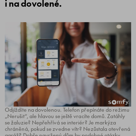
i na dovolené.
Odjíždíte na dovolenou. Telefon přepínáte do režimu
„Nerušit“, ale hlavou se ještě vracíte domů. Zatáhly
se žaluzie? Nepřehřívá se interiér? Je markýza
chráněná, pokud se zvedne vítr? Nezůstala otevřená
garáž? Dobře navržený dům by podobné otázky