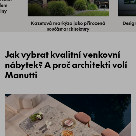
edem
jiny
Kazetová markýza jako přirozená
Desig
součást architektury
Jak vybrat kvalitní venkovní
nábytek? A proč architekti volí
Manutti