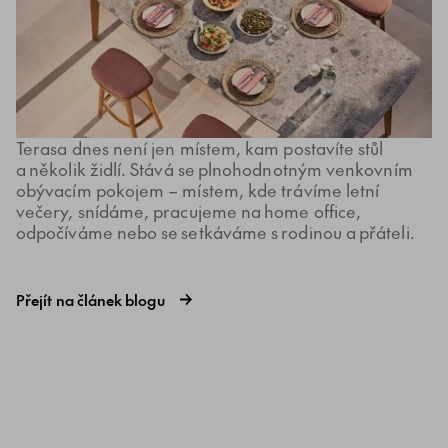
Terasa dnes není jen místem, kam postavíte stůl
a několik židlí. Stává se plnohodnotným venkovním
obývacím pokojem – místem, kde trávíme letní
večery, snídáme, pracujeme na home office,
odpočíváme nebo se setkáváme s rodinou a přáteli.
Přejít na článek blogu