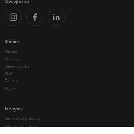
Sledujte nás
Stínění
Pergoly
Markýzy
Stínění do oken
Plisé
Žaluzie
Rolety
Nábytek
Interiérové pohovky
Interiérová křesla
Interiérové stoly