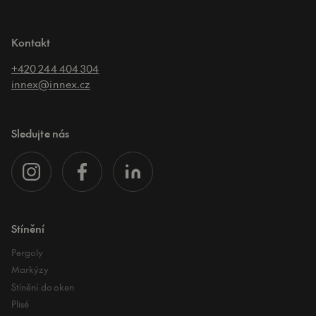
Kontakt
+420 244 404 304
innex@innex.cz
Sledujte nás
Stínění
Pergoly
Markýzy
Stínění do oken
Plisé