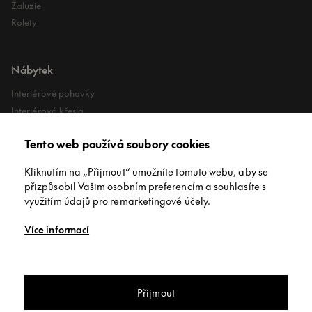
Žaluzie
Rolety
Nábytek
Interiérové pohovky
Interiérová křesla
Interiérové stoly
Tento web používá soubory cookies
Lehátka
Exteriérové koberce
Kliknutím na „Přijmout“ umožníte tomuto webu, aby se
Exteriérové pufy
přizpůsobil Vašim osobním preferencím a souhlasíte s
využitím údajů pro remarketingové účely.
O společnosti
Více informací
O nás
Kontakt
Showroomy
Přijmout