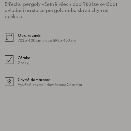
Střechu pergoly včetně všech doplňků lze ovládat
ovladači na stojce pergoly nebo skrze chytrou
aplikaci.
Max. rozměr
703 x 400 cm, nebo 598 x 450 cm
Záruka
2 roky
Chytrá domácnost
Využívá chytrou domácnost Casambi