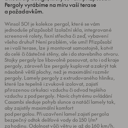
Pergoly vyrábíme na míru vaší terase
a požadavkům.
Winsol SO! je kolekce pergol, které se vám
jednoduše přizpůsobí! Izolační skla, integrované
screenové rolety, fixní střecha či zeď, vybavení
všeho druhu? Není problém, vše umí! Přizpůsobí
se i vaší terase, lze ji montovat samostojně, kotvit
do celé či částečné stěny, ale i do stavebního otvoru.
Stojky pergoly lze libovolně posouvat, a to i od kraje
pergoly, zároveň lze pergoly kuplovat a zakrýt tak
násobně větší plochy, než je maximální rozměr
pergoly. Lamely pergoly z extrudovaného hliníku,
které lze tepelně i zvukově izolovat, zajistí
přirozenou cirkulaci vzduchu či odvod teplého
vzduchu z pod pergoly. Navíc chytrému ovládání
Casambi sleduje pohyb slunce a natáčí lamely tak,
aby zajistily maximální komfort
pod pergolou. Při uzavření lamel zajistí pergola
bezpečný odtok dešťové vody do 150 l/m²
za hodinu. Odolnost vůči větru je až do 160 km/h.