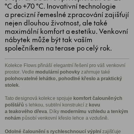
°C do +70 °C. Inovativní technologie
a precizní řemeslné zpracování zajišťují
nejen dlouhou životnost, ale také
maximální komfort a estetiku. Venkovní
nábytek může být tak vaším
společníkem na terase po celý rok.
Kolekce Flows přináší elegantní řešení pro váš venkovní
prostor. Vedle
modulární pohovky
zahrnuje také
polohovatelné lehátko, pohodlné křeslo a praktický
stolek
.
Tato designová kolekce spojuje
komfort čalouněných
polštářů
s lehkou, subtilní konstrukcí z
kovu
a teakového dřeva
. Díky
modernímu vzhledu a tenkým
nohám
působí venkovní křeslo lehce a vzdušně.
Odolné čalounění s rychleschnoucí výplní
zajišťuje