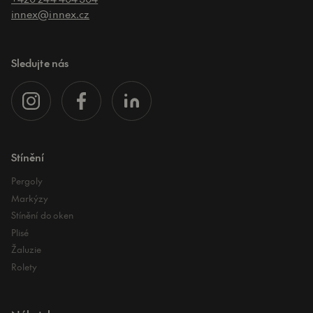
innex@innex.cz
Sledujte nás
Stínění
Pergoly
Markýzy
Stínění do oken
Plisé
Žaluzie
Rolety