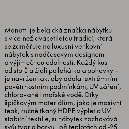
Manutti je belgická značka nábytku
s více než dvacetiletou tradicí, která
se zaměřuje na luxusní venkovní
nábytek s nadčasovým designem
a výjimečnou odolností. Každý kus –
od stolů a židlí po lehátka a pohovky –
je navržen tak, aby odolal extrémním
povětrnostním podmínkám, UV záření,
chlorované i mořské vodě. Díky
špičkovým materiálům, jako je masivní
teak, ručně tkaný HDPE výplet a UV
stabilní textilie, si nábytek zachovává
svůj tvar a barvu i při teplotách od -25