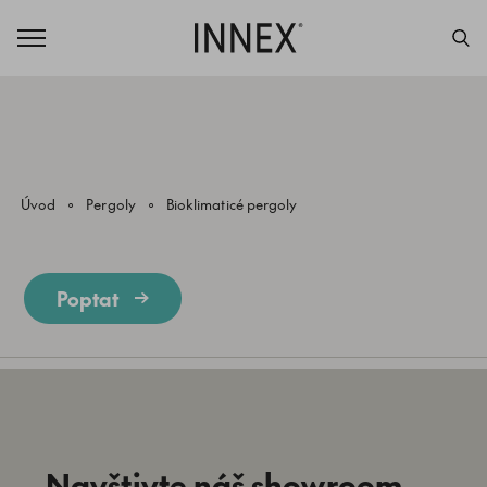
Úvod
Pergoly
Bioklimaticé pergoly
Poptat
Navštivte náš showroom