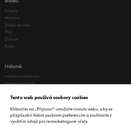
Stínění
Pergoly
Markýzy
Stínění do oken
Plisé
Žaluzie
Rolety
Nábytek
Interiérové pohovky
Interiérová křesla
Interiérové stoly
Tento web používá soubory cookies
Lehátka
Exteriérové koberce
Kliknutím na „Přijmout“ umožníte tomuto webu, aby se
Exteriérové pufy
přizpůsobil Vašim osobním preferencím a souhlasíte s
využitím údajů pro remarketingové účely.