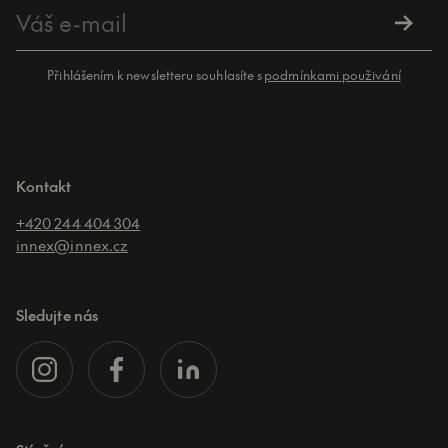
Přihlášením k newsletteru souhlasíte s
podmínkami použivání
Kontakt
+420 244 404 304
innex@innex.cz
Sledujte nás