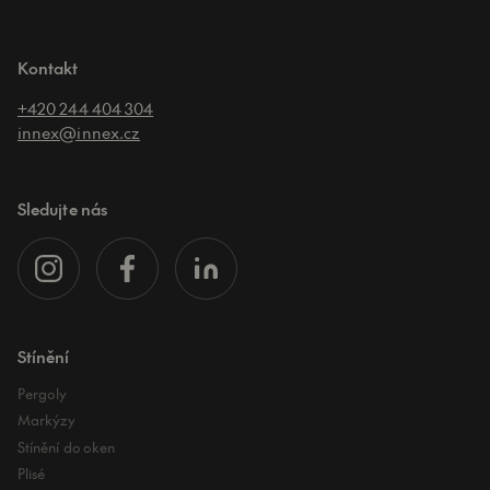
Kontakt
+420 244 404 304
innex@innex.cz
Sledujte nás
Stínění
Pergoly
Markýzy
Stínění do oken
Plisé