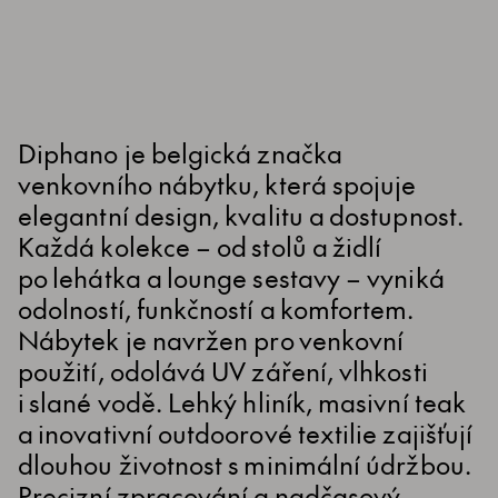
Diphano je belgická značka
venkovního nábytku, která spojuje
elegantní design, kvalitu a dostupnost.
Každá kolekce – od stolů a židlí
po lehátka a lounge sestavy – vyniká
odolností, funkčností a komfortem.
Nábytek je navržen pro venkovní
použití, odolává UV záření, vlhkosti
i slané vodě. Lehký hliník, masivní teak
a inovativní outdoorové textilie zajišťují
dlouhou životnost s minimální údržbou.
Precizní zpracování a nadčasový