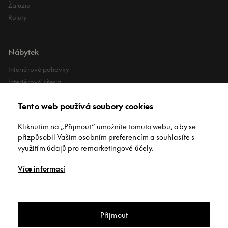
Žaluzie
Rolety
Nábytek
Interiérové pohovky
Interiérová křesla
Interiérové stoly
Tento web používá soubory cookies
Lehátka
Exteriérové koberce
Kliknutím na „Přijmout“ umožníte tomuto webu, aby se
Exteriérové pufy
přizpůsobil Vašim osobním preferencím a souhlasíte s
využitím údajů pro remarketingové účely.
O společnosti
Více informací
O nás
Kontakt
Konferenční stolek nastavitelný
Showroomy
Přijmout
konferenční stolek Diphano