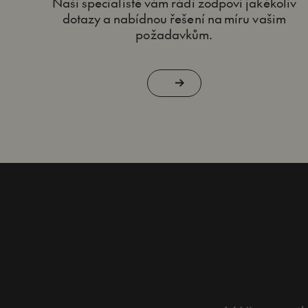
Naši specialisté vám rádi zodpoví jakékoliv
dotazy a nabídnou řešení na míru vašim
požadavkům.