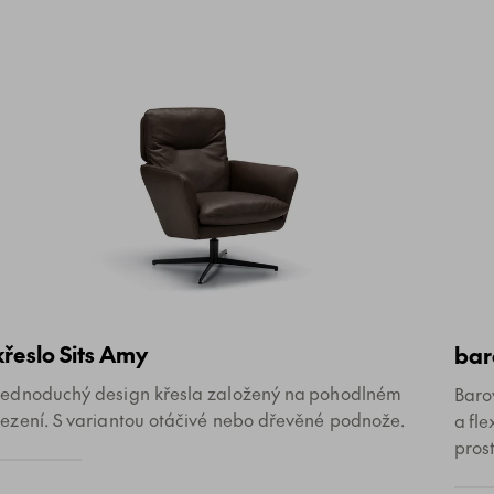
křeslo Sits Amy
bar
Jednoduchý design křesla založený na pohodlném
Baro
sezení. S variantou otáčivé nebo dřevěné podnože.
a fl
prost