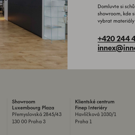
Domluvte si schůz
showroom, kde s
vybrat materiály
+420 244 
innex@inn
Showroom
Klientské centrum
Luxembourg Plaza
Finep Interiéry
Přemyslovská 2845/43
Havlíčková 1030/1
130 00 Praha 3
Praha 1