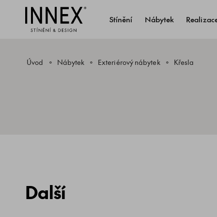
Stínění
Nábytek
Realizac
Úvod
Nábytek
Exteriérový nábytek
Křesla
Další