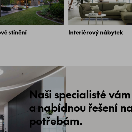
vé stínění
Interiérový nábytek
Naši specialisté vám
a nabídnou řešení n
potřebám.