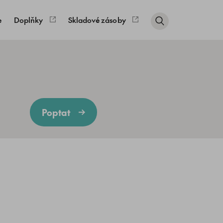
e
Doplňky
Skladové zásoby
Poptat