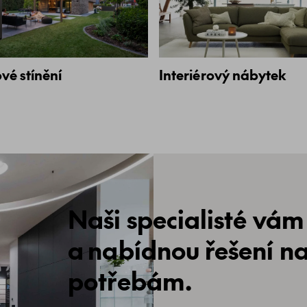
vé stínění
Interiérový nábytek
Naši specialisté vám
a nabídnou řešení n
potřebám.