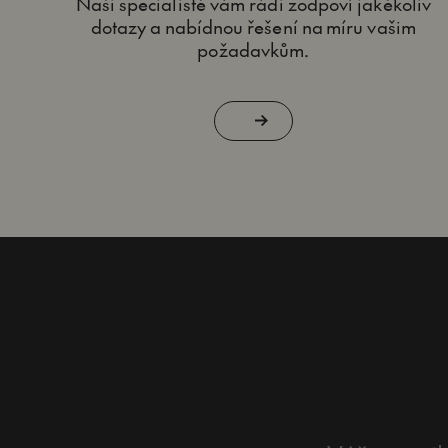
Naši specialisté vám rádi zodpoví jakékoliv
dotazy a nabídnou řešení na míru vašim
požadavkům.