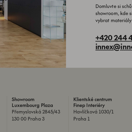
Domluvte si schůz
showroom, kde s
vybrat materiály
+420 244 
innex@inn
Showroom
Klientské centrum
Luxembourg Plaza
Finep Interiéry
Přemyslovská 2845/43
Havlíčková 1030/1
130 00 Praha 3
Praha 1