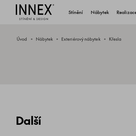
Stínění
Nábytek
Realizac
Úvod
Nábytek
Exteriérový nábytek
Křesla
Další