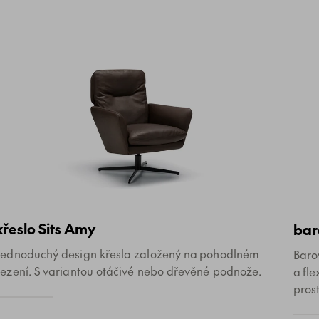
křeslo Sits Amy
bar
Jednoduchý design křesla založený na pohodlném
Baro
sezení. S variantou otáčivé nebo dřevěné podnože.
a fl
prost