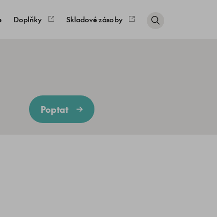
e
Doplňky
Skladové zásoby
Poptat