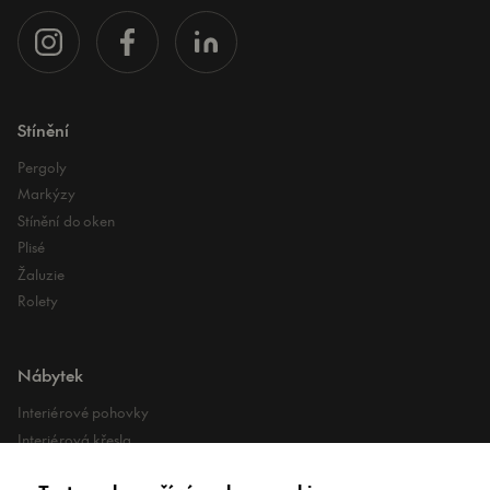
Stínění
Pergoly
Markýzy
Stínění do oken
Plisé
Žaluzie
Rolety
Nábytek
Interiérové pohovky
Interiérová křesla
Interiérové stoly