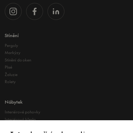
Stínění
Pergoly
Markýzy
Stínění do oken
Plisé
Žaluzie
Rolety
Nábytek
Interiérové pohovky
Interiérová křesla
Interiérové stoly