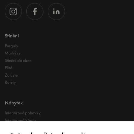
Stínění
Pergoly
Markýzy
Stínění do oken
Plisé
Žaluzie
Rolety
Nábytek
Interiérové pohovky
Interiérová křesla
Interiérové stoly