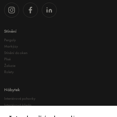
Stínění
Pergoly
Markýzy
Stínění do oken
Plisé
Žaluzie
Rolety
Nábytek
Interiérové pohovky
Interiérová křesla
Interiérové stoly