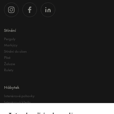
Stínění
Pergoly
Markýzy
Stínění do oken
Plisé
Žaluzie
Rolety
Nábytek
Interiérové pohovky
Interiérová křesla
Interiérové stoly