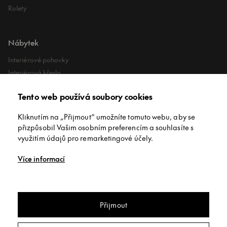
Rolety
Nábytek
Interiérové pohovky
Interiérová křesla
Interiérové stoly
Tento web používá soubory cookies
Lehátka
Exteriérové koberce
Kliknutím na „Přijmout“ umožníte tomuto webu, aby se
Exteriérové pufy
přizpůsobil Vašim osobním preferencím a souhlasíte s
využitím údajů pro remarketingové účely.
O společnosti
Více informací
O nás
Kontakt
Showroomy
Přijmout
Jídelní stůl rozkládací jídelní stůl
Diphano Alexa
Copyright © INNEX All rights reserved
/
Privacy policy
/
Obchodní