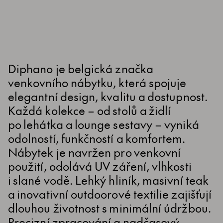
Diphano je belgická značka
venkovního nábytku, která spojuje
elegantní design, kvalitu a dostupnost.
Každá kolekce – od stolů a židlí
po lehátka a lounge sestavy – vyniká
odolností, funkčností a komfortem.
Nábytek je navržen pro venkovní
použití, odolává UV záření, vlhkosti
i slané vodě. Lehký hliník, masivní teak
a inovativní outdoorové textilie zajišťují
dlouhou životnost s minimální údržbou.
Precizní zpracování a nadčasový