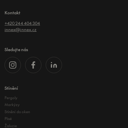
Kontakt
+420 244 404 304
innex@innex.cz
Sledujte nás
Stínění
Pergoly
Markýzy
Stínění do oken
Plisé
Žaluzie