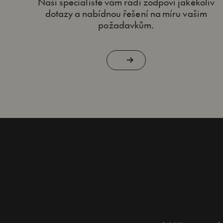
Naši specialisté vám rádi zodpoví jakékoliv
dotazy a nabídnou řešení na míru vašim
požadavkům.