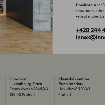
Domluvte si schůz
showroom, kde s
vybrat materiály
+420 244 
innex@inn
Showroom
Klientské centrum
Luxembourg Plaza
Finep Interiéry
Přemyslovská 2845/43
Havlíčková 1030/1
130 00 Praha 3
Praha 1