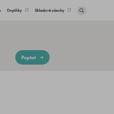
e
Doplňky
Skladové zásoby
Poptat