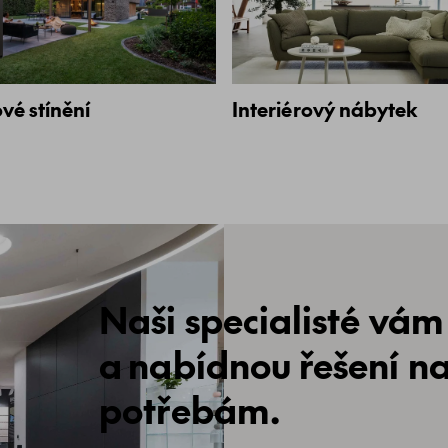
vé stínění
Interiérový nábytek
Naši specialisté vám
a nabídnou řešení n
potřebám.