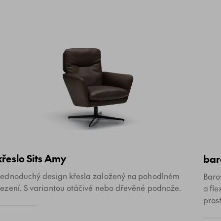
křeslo Sits Amy
bar
Jednoduchý design křesla založený na pohodlném
Baro
sezení. S variantou otáčivé nebo dřevěné podnože.
a fl
prost