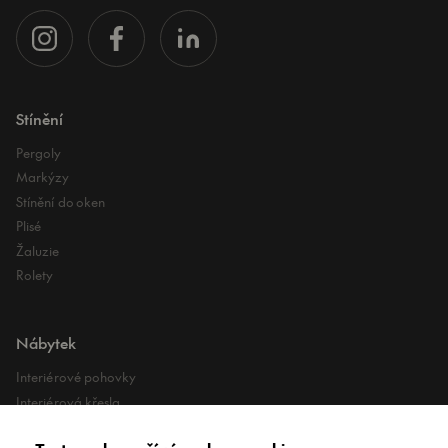
Stínění
Pergoly
Markýzy
Stínění do oken
Plisé
Žaluzie
Rolety
Nábytek
Interiérové pohovky
Interiérová křesla
Interiérové stoly