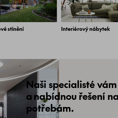
vé stínění
Interiérový nábytek
Naši specialisté vám
a nabídnou řešení n
potřebám.