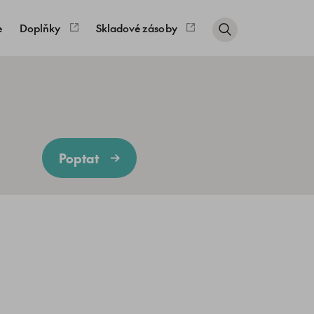
e
Doplňky
Skladové zásoby
Poptat