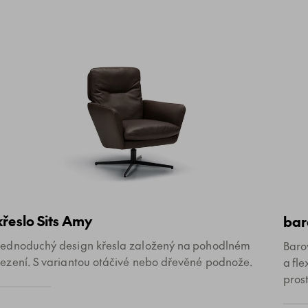
křeslo Sits Amy
bar
Jednoduchý design křesla založený na pohodlném
Baro
sezení. S variantou otáčivé nebo dřevěné podnože.
a fl
prost