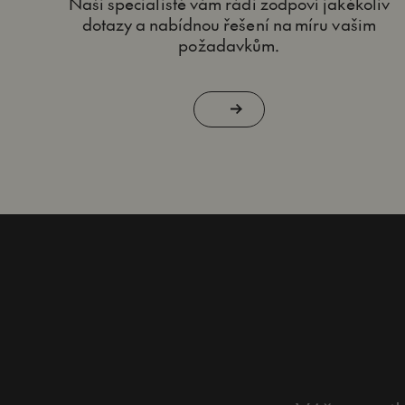
Naši specialisté vám rádi zodpoví jakékoliv
dotazy a nabídnou řešení na míru vašim
požadavkům.