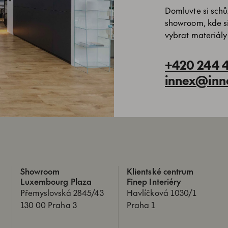
Domluvte si schůz
showroom, kde s
vybrat materiály
+420 244 
innex@inn
Showroom
Klientské centrum
Luxembourg Plaza
Finep Interiéry
Přemyslovská 2845/43
Havlíčková 1030/1
130 00 Praha 3
Praha 1