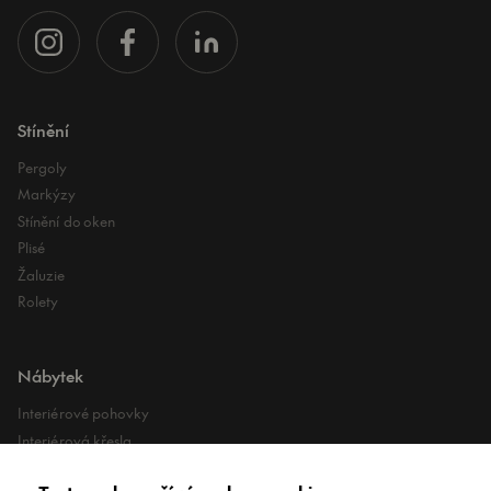
Stínění
Pergoly
Markýzy
Stínění do oken
Plisé
Žaluzie
Rolety
Nábytek
Interiérové pohovky
Interiérová křesla
Interiérové stoly