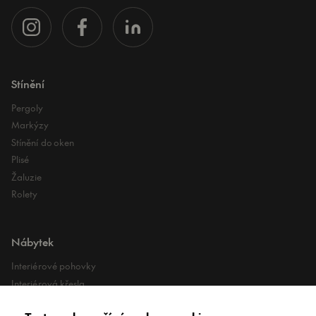
Stínění
Pergoly
Markýzy
Stínění do oken
Plisé
Žaluzie
Rolety
Nábytek
Interiérové pohovky
Interiérová křesla
Interiérové stoly