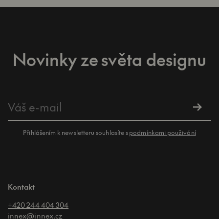
Novinky ze světa designu
Přihlášením k newsletteru souhlasíte s
podmínkami použivání
Kontakt
+420 244 404 304
innex@innex.cz