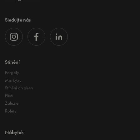
Sledujte nás
Stínění
Pergoly
Markýzy
Stínění do oken
Plisé
Žaluzie
Rolety
Nábytek