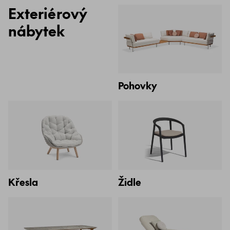
Exteriérový
nábytek
Pohovky
Křesla
Židle