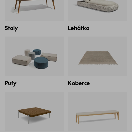
Stoly
Lehátka
Pufy
Koberce