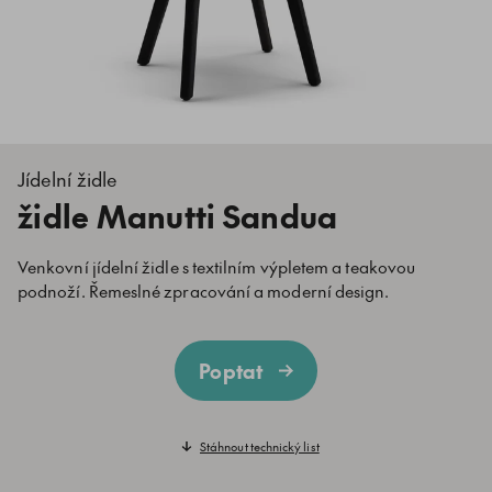
Jídelní židle
židle Manutti Sandua
Venkovní jídelní židle s textilním výpletem a teakovou
podnoží. Řemeslné zpracování a moderní design.
Poptat
Stáhnout technický list