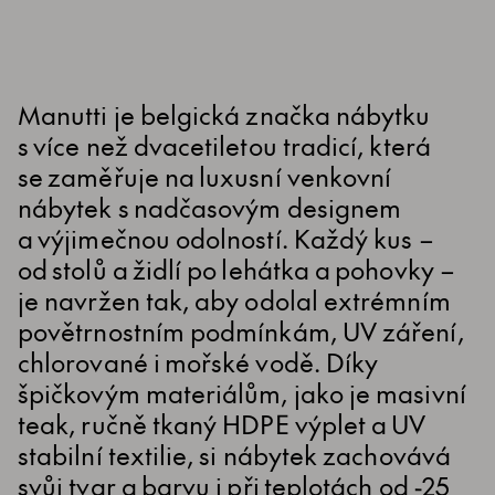
Manutti je belgická značka nábytku
s více než dvacetiletou tradicí, která
se zaměřuje na luxusní venkovní
nábytek s nadčasovým designem
a výjimečnou odolností. Každý kus –
od stolů a židlí po lehátka a pohovky –
je navržen tak, aby odolal extrémním
povětrnostním podmínkám, UV záření,
chlorované i mořské vodě. Díky
špičkovým materiálům, jako je masivní
teak, ručně tkaný HDPE výplet a UV
stabilní textilie, si nábytek zachovává
svůj tvar a barvu i při teplotách od -25