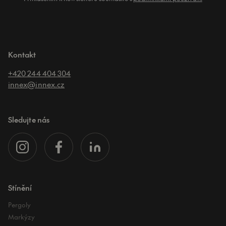
Kontakt
+420 244 404 304
innex@innex.cz
Sledujte nás
Stínění
Pergoly
Markýzy