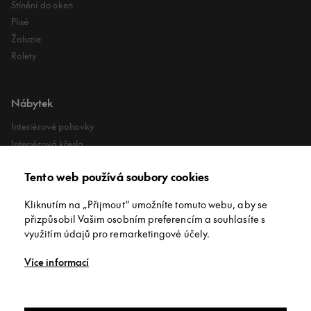
Stínění do oken
Plisé
Žaluzie
Rolety
Nábytek
Interiérové pohovky
Interiérová křesla
Interiérové stoly
Tento web používá soubory cookies
Lehátka
Exteriérové koberce
Kliknutím na „Přijmout“ umožníte tomuto webu, aby se
Exteriérové pufy
přizpůsobil Vašim osobním preferencím a souhlasíte s
využitím údajů pro remarketingové účely.
O společnosti
Více informací
O nás
Kontakt