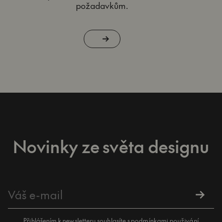
požadavkům.
Novinky ze světa designu
Přihlášením k newsletteru souhlasíte s
podmínkami použivání