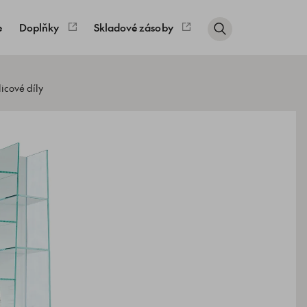
e
Doplňky
Skladové zásoby
icové díly