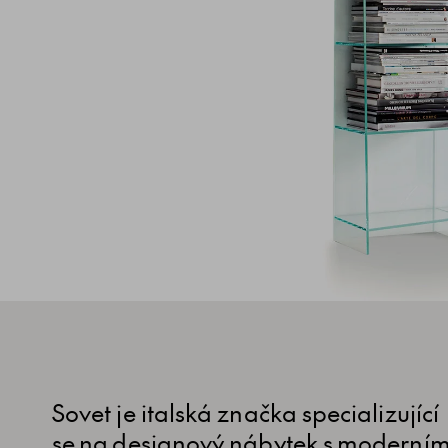
Sovet je italská značka specializující
se na designový nábytek s moderní