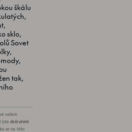
okou škálu
kulatých,
t,
o sklo,
olů Sovet
lky,
komody,
vou
žen tak,
ního
 ve vašem
ž jste
sběratelé
ka se na této