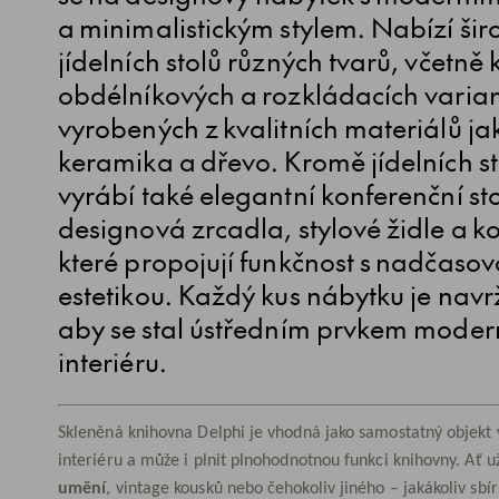
a minimalistickým stylem. Nabízí šir
jídelních stolů různých tvarů, včetně 
obdélníkových a rozkládacích varian
vyrobených z kvalitních materiálů jak
keramika a dřevo. Kromě jídelních st
vyrábí také elegantní konferenční sto
designová zrcadla, stylové židle a 
které propojují funkčnost s nadčaso
estetikou. Každý kus nábytku je navr
aby se stal ústředním prvkem moder
interiéru.
Skleněná knihovna Delphi je vhodná jako samostatný objekt
interiéru a může i plnit plnohodnotnou funkci knihovny. Ať u
umění
, vintage kousků nebo čehokoliv jiného – jakákoliv sbír