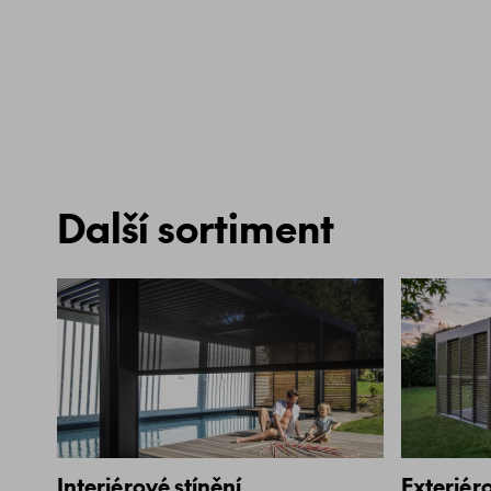
Další sortiment
Interiérové stínění
Exteriéro