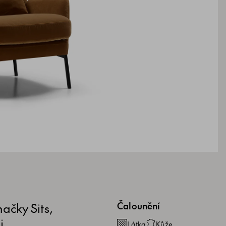
ačky Sits,
Čalounění
i,
Látka
Kůže