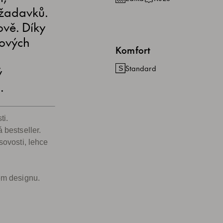
ožadavků.
ově. Díky
hových
Komfort
ý
Standard
.
ti.
 bestseller.
ovosti, lehce
m designu.