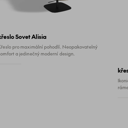
křeslo Sovet Alisia
Křeslo pro maximální pohodlí. Neopakovatelný
komfort a jedinečný moderní design.
kře
Ikon
rám