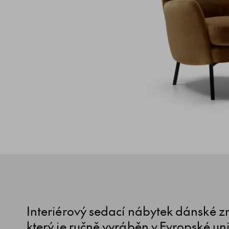
Interiérový sedací nábytek dánské zn
který je ručně vyráběn v Evropské uni