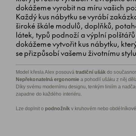
dokážeme vyrobit na míru vašich p
Každý kus nábytku se vyrábí zakázk
široké škále modulů, doplňků, pota
látek, typů podnoží a výplní polštářů
dokážeme vytvořit kus nábytku, kter
se přizpůsobí vašemu životnímu stylu
Model křesla Alex posouvá
tradiční ušák
do současnos
Nepřekonatelná ergonomie
a pohodlí ušáku z něj dělá
Díky svému modernímu designu, tenkým liniím a nadčas
zapadne do každého interiéru.
Lze doplnit o
podnožník
v kruhovém nebo obdélníkové