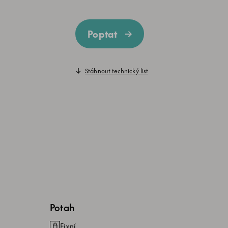
Poptat
Stáhnout technický list
Potah
Fixní