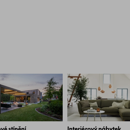
vé stínění
Interiérový nábytek