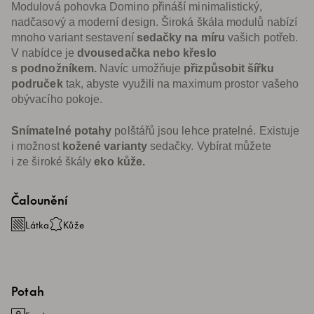
Modulová pohovka Domino přináší minimalistický,
nadčasový a moderní design. Široká škála modulů nabízí
mnoho variant sestavení
sedačky na míru
vašich potřeb.
V nabídce je
dvousedačka nebo křeslo
s podnožníkem.
Navíc umožňuje
přizpůsobit šířku
područek
tak, abyste využili na maximum prostor vašeho
obývacího pokoje.
Snímatelné potahy
polštářů jsou lehce pratelné. Existuje
i možnost
kožené varianty
sedačky. Vybírat můžete
i ze široké škály
eko kůže.
Čalounění
Látka
Kůže
Potah