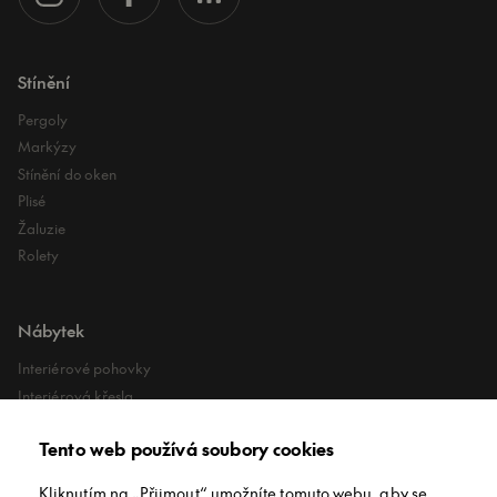
Stínění
Pergoly
Markýzy
Stínění do oken
Plisé
Žaluzie
Rolety
Nábytek
Interiérové pohovky
Interiérová křesla
Interiérové stoly
Tento web používá soubory cookies
Lehátka
Exteriérové koberce
Kliknutím na „Přijmout“ umožníte tomuto webu, aby se