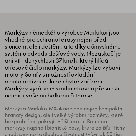
Markýzy německého výrobce Markilux jsou
vhodné pro ochranu terasy nejen před
sluncem, ale i deštěm, a to díky důmyslnému
systému odvodu dešťové vody. Nezaskočí je
ani vítr do rychlosti 37 km/h, který hlídá
otřesové čidlo markýzy. Markýzy lze vybavit
motory Somfy s možností ovládání
a automatizace skrze chytré zařízení.
Markýzy vyrábíme s milimetrovou přesností
na míru vašemu balkonu či terase.
Markýza Markilux MX-4 nabídne nejen kompaktní
hranatý design, ale i velké výrobní rozměry, které
bezproblému pokryjí i větší terasu. Ramena
markýzy napínají bionické pásy, které zajišťují tichý
chod, pevnost a dlouhou životnost (více jak 50 tisíc