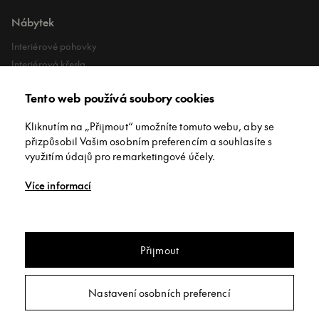
Nábytek
Interiérové pohovky
Interiérová křesla
Interiérové stoly
Tento web používá soubory cookies
Lehátka
Exteriérové koberce
Kliknutím na „Přijmout“ umožníte tomuto webu, aby se
Exteriérové pufy
přizpůsobil Vašim osobním preferencím a souhlasíte s
využitím údajů pro remarketingové účely.
O společnosti
Více informací
O nás
Kontakt
Showroomy
Přijmout
Copyright © INNEX All rights reserved
/
Privacy policy
/
Obchodní
Nastavení osobních preferencí
podmínky
/
Nastavení soukromí
Webdesign:
Studio 9