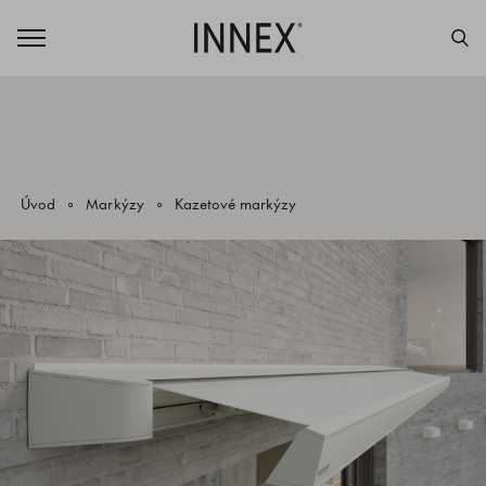
Úvod
Markýzy
Kazetové markýzy