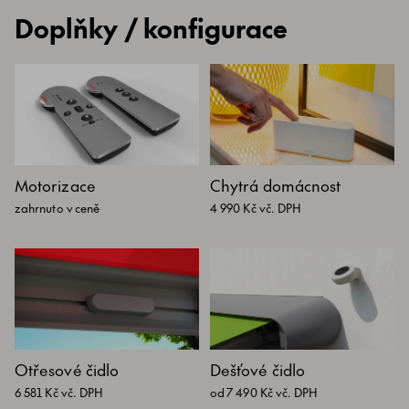
Doplňky / konfigurace
Motorizace
Chytrá domácnost
zahrnuto v ceně
4 990 Kč vč. DPH
Otřesové čidlo
Dešťové čidlo
6 581 Kč vč. DPH
od 7 490 Kč vč. DPH