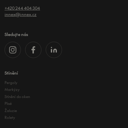
+420 244 404 304
innex@innex.cz
Sledujte nás
Stínění
Pergoly
Markýzy
Stínění do oken
Plisé
Žaluzie
Rolety