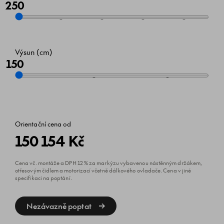
250
Výsun (cm)
150
Orientační cena od
150 154 Kč
Cena vč. montáže a DPH 12 % za markýzu vybavenou nástěnným držákem,
otřesovým čidlem a motorizací včetně dálkového ovladače. Cena v jiné
specifikaci na poptání.
Nezávazně poptat