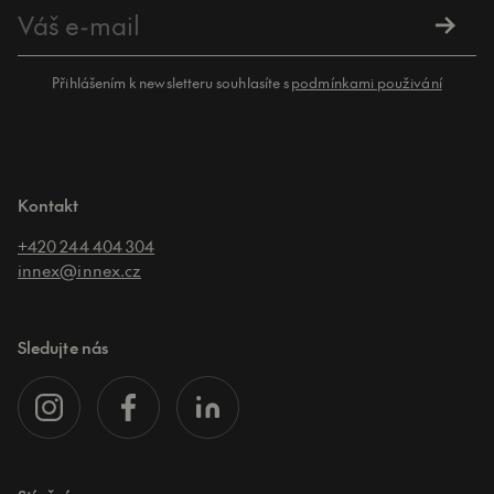
Přihlášením k newsletteru souhlasíte s
podmínkami použivání
Kontakt
+420 244 404 304
innex@innex.cz
Sledujte nás