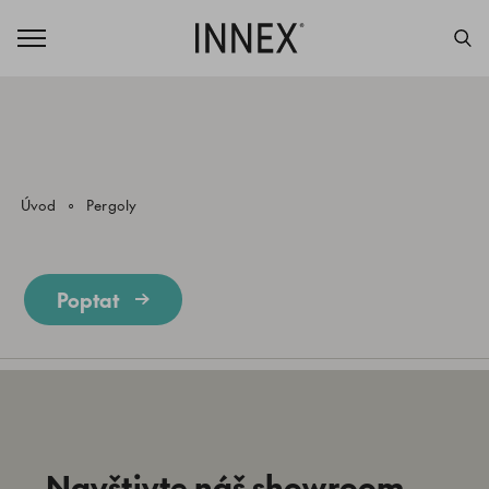
Úvod
Pergoly
Poptat
Navštivte náš showroom