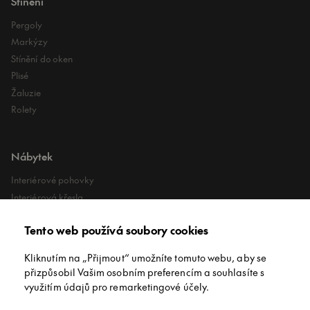
Stínění
Pergoly
Markýzy
Stínění do oken
Plisé
Žaluzie
Rolety
Nábytek
Interiérové pohovky
Interiérová křesla
Interiérové stoly
Tento web používá soubory cookies
Lehátka
Exteriérové koberce
Kliknutím na „Přijmout“ umožníte tomuto webu, aby se
Exteriérové pufy
přizpůsobil Vašim osobním preferencím a souhlasíte s
využitím údajů pro remarketingové účely.