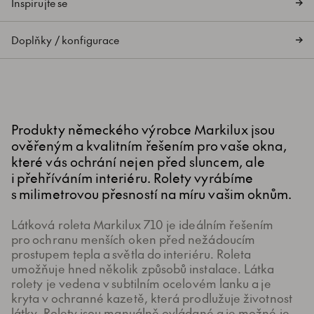
Inspirujte se
Doplňky / konfigurace
Produkty německého výrobce Markilux jsou
ověřeným a kvalitním řešením pro vaše okna,
které vás ochrání nejen před sluncem, ale
i přehříváním interiéru. Rolety vyrábíme
s milimetrovou přesností na míru vašim oknům.
Látková roleta Markilux 710 je ideálním řešením
pro ochranu menších oken před nežádoucím
prostupem tepla a světla do interiéru. Roleta
umožňuje hned několik způsobů instalace. Látka
rolety je vedena v subtilním ocelovém lanku a je
kryta v ochranné kazetě, která prodlužuje životnost
látky. Rolety jsou manuálně ovládané a je možné je