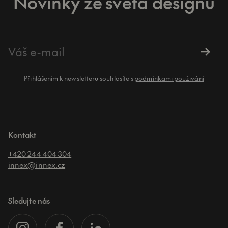
Novinky ze světa designu
Přihlášením k newsletteru souhlasíte s
podmínkami použivání
Kontakt
+420 244 404 304
innex@innex.cz
Sledujte nás