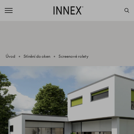
Úvod
Stínění do oken
Screenové rolety