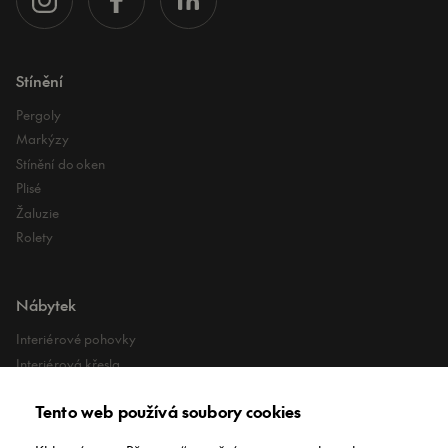
Stínění
Pergoly
Markýzy
Stínění do oken
Plisé
Žaluzie
Rolety
Nábytek
Interiérové pohovky
Interiérová křesla
Interiérové stoly
Tento web používá soubory cookies
Lehátka
Exteriérové koberce