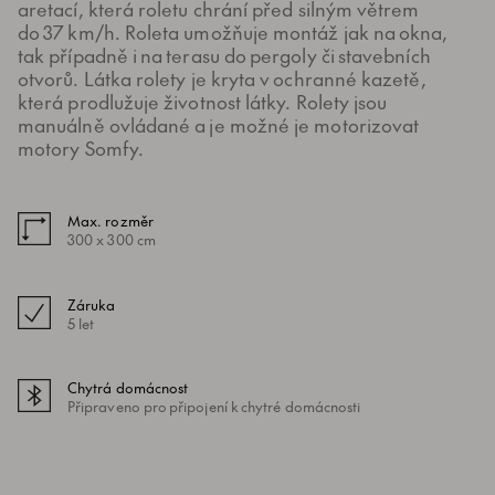
aretací, která roletu chrání před silným větrem
do 37 km/h. Roleta umožňuje montáž jak na okna,
tak případně i na terasu do pergoly či stavebních
otvorů. Látka rolety je kryta v ochranné kazetě,
která prodlužuje životnost látky. Rolety jsou
manuálně ovládané a je možné je motorizovat
motory Somfy.
Max. rozměr
300 x 300 cm
Záruka
5 let
Chytrá domácnost
Připraveno pro připojení k chytré domácnosti