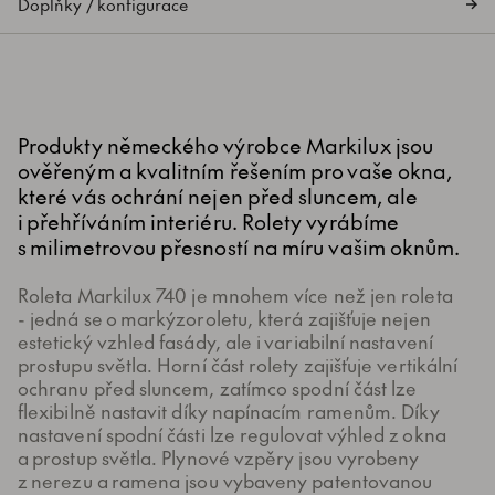
Doplňky / konfigurace
Produkty německého výrobce Markilux jsou
ověřeným a kvalitním řešením pro vaše okna,
které vás ochrání nejen před sluncem, ale
i přehříváním interiéru. Rolety vyrábíme
s milimetrovou přesností na míru vašim oknům.
Roleta Markilux 740 je mnohem více než jen roleta
- jedná se o markýzoroletu, která zajišťuje nejen
estetický vzhled fasády, ale i variabilní nastavení
prostupu světla. Horní část rolety zajišťuje vertikální
ochranu před sluncem, zatímco spodní část lze
flexibilně nastavit díky napínacím ramenům. Díky
nastavení spodní části lze regulovat výhled z okna
a prostup světla. Plynové vzpěry jsou vyrobeny
z nerezu a ramena jsou vybaveny patentovanou