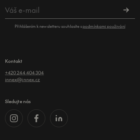
Přihlášením k newsletteru souhlasíte s
podmínkami použivání
Kontakt
+420 244 404 304
innex@innex.cz
Sledujte nás