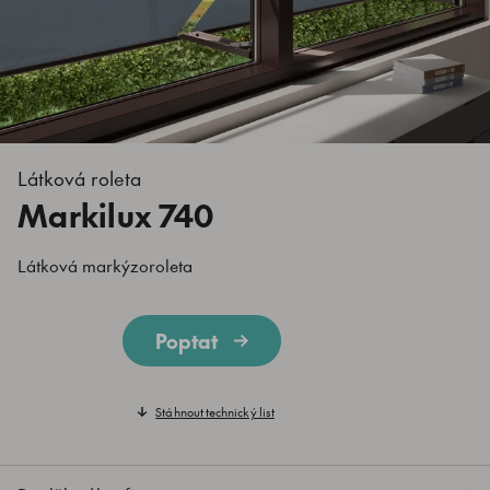
Látková roleta
Markilux 740
Látková markýzoroleta
Poptat
Stáhnout technický list