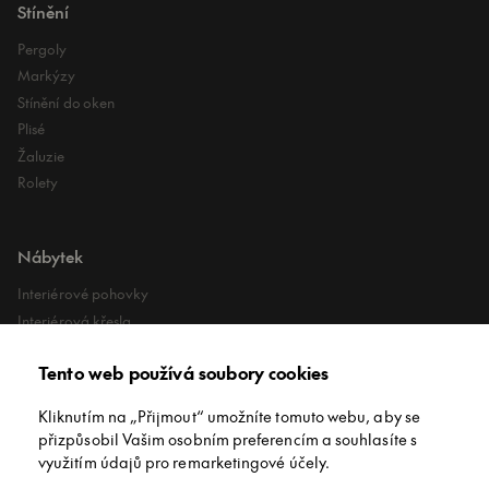
Stínění
Pergoly
Markýzy
Stínění do oken
Plisé
Žaluzie
Rolety
Nábytek
Interiérové pohovky
Interiérová křesla
Interiérové stoly
Tento web používá soubory cookies
Lehátka
Exteriérové koberce
Kliknutím na „Přijmout“ umožníte tomuto webu, aby se
Exteriérové pufy
přizpůsobil Vašim osobním preferencím a souhlasíte s
využitím údajů pro remarketingové účely.