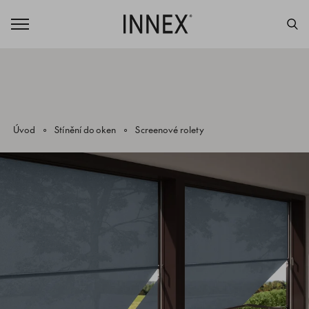
Úvod
Stínění do oken
Screenové rolety